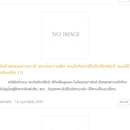
นิรโทษกรรมทางภาษี ยกเว้นความผิด แถมไม่คิดภาษีไปอีกตั้งหนึ่งปี แบบนี้ดี
จริงหรือ (1)
สวัสดีคร้าบบบ พบกันอีกครั้งกับ @TAXBugnoms ในเดือนกุมภาพันธ์ เดือนแห่งความรักที่คน
ไม่มีคู่ต้องรู้สึกเหงาอีกแล้วสินะ แหม่.. วันเวลาผ่านไปเร็วจริงๆนะครับ นี่ก็ผ่านปีใหม่มาตั้งหน
สร้างเมื่อ : 18 กุมภาพันธ์ 2559
อ่านต่อ