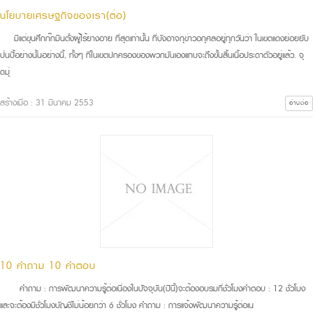
นโยบายเศรษฐกิจของเรา(ต่อ)
มีแต่ขุนศึกก๊กมินตั๋งผู้ไร้ยางอาย ที่สุดเท่านั้น ที่บังอาจกุข่าวอกุศลอยู่ทุกวันว่า ในเขตแดงย่อยยับ
ป่นปี้อย่างนั้นอย่างนี้, ทั้งๆ ที่ในเขตปกครองของพวกมันเองแทบจะถึงขั้นสิ้นเนื้อประดาตัวอยู่แล้ว. จุ
ดมุ่
สร้างเมื่อ : 31 มีนาคม 2553
อ่านต่อ
10 คำถาม 10 คำตอบ
คำถาม : การพัฒนาความรู้ต่อเนื่องในปัจจุบัน(ปีนี้)จะต้องอบรมกี่ชั่วโมงคำตอบ : 12 ชั่วโมง
และจะต้องมีชั่วโมงบัญชีไม่น้อยกว่า 6 ชั่วโมง คำถาม : การแจ้งพัฒนาความรู้ต่อเน