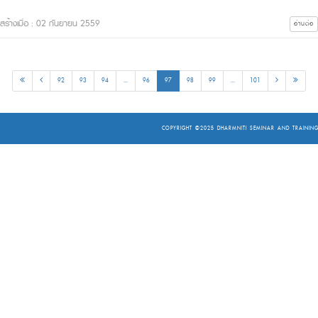
สร้างเมื่อ : 02 กันยายน 2559
อ่านต่อ
92
93
94
...
96
97
98
99
...
101
COPYRIGHT ©2025
DHARMNITI SEMINAR AND TRAINING