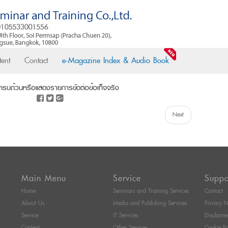
ent
Contact
e-Magazine Index & Audio Book
ครบถ้วนหรือแสดงรายการขัดต่อข้อเท็จจริง
Next
Main Menu
Service
Suppo
Home
Seminars and Training Services
Contact
About Us
Media and Publishing Services
Privacy N
Service
IT Services
Disclaime
Content
Other Services
Cookie Po