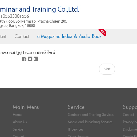
ent
Contact
e-Magazine Index & Audio Book
ลัง ชงปฏิรูป ระบบภาษีครั้งใหญ่
Next
Main Menu
Service
Suppo
Home
Seminars and Training Services
Contact
About Us
Media and Publishing Services
Privacy N
Service
IT Services
Disclaime
Content
Other Services
Cookie Po