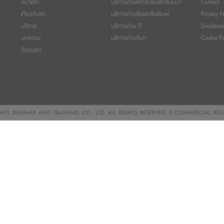
หน้าแรก
บริการด้านฝึกอบรมและสัมมนา
Contact
เกี่ยวกับเรา
บริการด้านสื่อและสิ่งพิมพ์
Privacy N
บริการ
บริการด้าน IT
Disclaime
บทความ
บริการด้านอื่นๆ
Cookie Po
ติดต่อเรา
ITI SEMINAR AND TRAINING CO., LTD
ALL RIGHTS RESERVED. E-COMMERCIAL RE