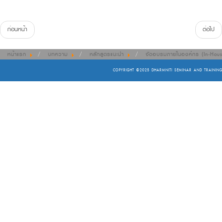
ก่อนหน้า
ต่อไป
หน้าแรก
บทความ
หลักสูตรแนะนํา
จัดอบรมภายในองค์กร (In-Hous
COPYRIGHT ©2025
DHARMNITI SEMINAR AND TRAINING