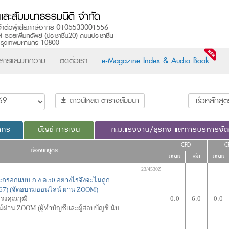
วสารและบทความ
ติดต่อเรา
e-Magazine Index & Audio Book
ดาวน์โหลด ตารางสัมมนา
ากร
บัญชี-การเงิน
ก.ม.แรงงาน/ธุรกิจ และการบริหารจั
CPD
C
ชื่อหลักสูตร
บัญชี
อื่น
บัญชี
23/4530Z
รอกแบบ ภ.ง.ด.50 อย่างไรจึงจะไม่ถูก
2567) (จัดอบรมออนไลน์ ผ่าน ZOOM)
ทรงคุณวุฒิ
0:0
6:0
0:0
ผ่าน ZOOM (ผู้ทำบัญชีและผู้สอบบัญชี นับ