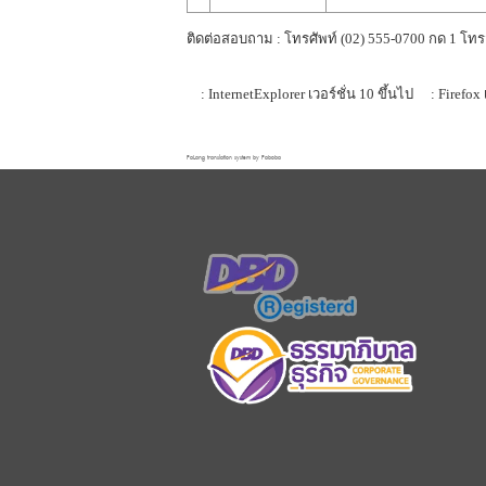
ติดต่อสอบถาม : โทรศัพท์ (02) 555-0700 กด 1 โทร
: InternetExplorer เวอร์ชั่น 10 ขึ้นไป
: Firefox 
FaLang translation system by Faboba