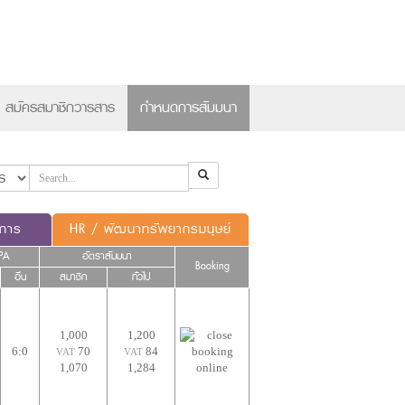
×
สมัครสมาชิกวารสาร
กำหนดการสัมมนา
ดการ
HR / พัฒนาทรัพยากรมนุษย์
PA
อัตราสัมมนา
Booking
อื่น
สมาชิก
ทั่วไป
1,000
1,200
6:0
70
84
VAT
VAT
1,070
1,284