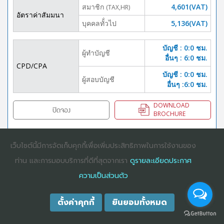
สมาชิก
4,601(VAT)
(TAX,HR)
อัตราค่าสัมมนา
บุคคลทั้่วไป
5,136(VAT)
บัญชี : 0:0 ชม.
ผู้ทำบัญชี
อื่นๆ : 6:0 ชม.
CPD/CPA
บัญชี : 0:0 ชม.
ผู้สอบบัญชี
อื่นๆ :6:0 ชม.
DOWNLOAD
ปิดจอง
BROCHURE
เว็บไซต์นี้มีการจัดเก็บคุกกี้เพื่อเพิ่มประสิทธิภาพในการใช้งานของ
COPYRIGHT ©2025
DHARMNITI SEMINAR AND TRAINING CO., LTD
ALL
ท่าน และการมอบบริการที่ดีที่สุดจากเรา
ดูรายละเอียดประกาศ
RIGHTS RESERVED. E-COMMERCIAL REGISTRATION 0105529026680
ความเป็นส่วนตัว
ตั้งค่าคุกกี้
ยินยอมทั้งหมด