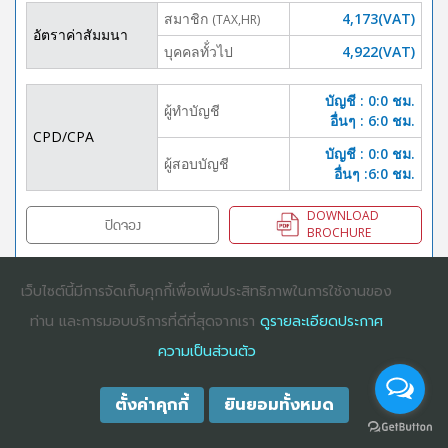
สมาชิก
4,173(VAT)
(TAX,HR)
อัตราค่าสัมมนา
บุคคลทั้่วไป
4,922(VAT)
บัญชี : 0:0 ชม.
ผู้ทำบัญชี
อื่นๆ : 6:0 ชม.
CPD/CPA
บัญชี : 0:0 ชม.
ผู้สอบบัญชี
อื่นๆ :6:0 ชม.
DOWNLOAD
ปิดจอง
BROCHURE
เว็บไซต์นี้มีการจัดเก็บคุกกี้เพื่อเพิ่มประสิทธิภาพในการใช้งานของ
ท่าน และการมอบบริการที่ดีที่สุดจากเรา
ดูรายละเอียดประกาศ
COPYRIGHT ©2025
DHARMNITI SEMINAR AND TRAINING CO., LTD
ALL
RIGHTS RESERVED. E-COMMERCIAL REGISTRATION 0105529026680
ความเป็นส่วนตัว
ตั้งค่าคุกกี้
ยินยอมทั้งหมด