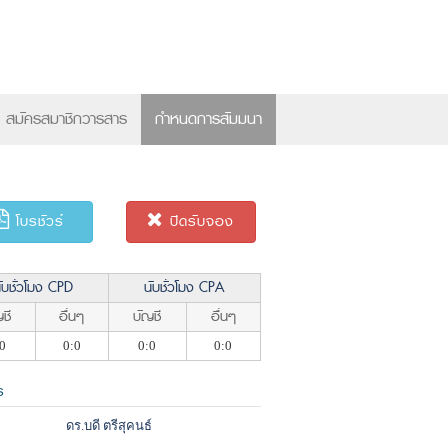
×
สมัครสมาชิกวารสาร
กำหนดการสัมมนา
โบรชัวร์
ปิดรับจอง
ับชั่วโมง CPD
นับชั่วโมง CPA
ชี
อื่นๆ
บัญชี
อื่นๆ
0
0:0
0:0
0:0
ร
ดร.บดี ตรีสุคนธ์