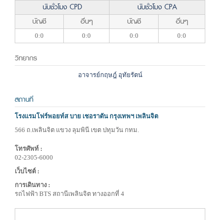
นับชั่วโมง CPD
นับชั่วโมง CPA
บัญชี
อื่นๆ
บัญชี
อื่นๆ
0:0
0:0
0:0
0:0
วิทยากร
อาจารย์กฤษฎ์ อุทัยรัตน์
สถานที่
โรงแรมโฟร์พอยท์ส บาย เชอราตัน กรุงเทพฯ เพลินจิต
566 ถ.เพลินจิต แขวง ลุมพินี เขต ปทุมวัน กทม.
โทรศัพท์ :
02-2305-6000
เว็บไซต์ :
การเดินทาง :
รถไฟฟ้า BTS สถานีเพลินจิต ทางออกที่ 4