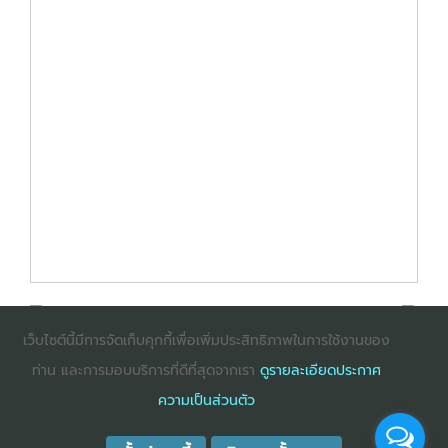
เว็บไซต์นี้มีการจัดเก็บคุกกี้เพื่อเพิ่มประสิทธิภาพในการใช้งานของ
ท่าน และการมอบบริการที่ดีที่สุดจากเรา
ดูรายละเอียดประกาศ
: InternetExplorer เวอร์ชั่น 10 ขึ้นไป
: Firefox เวอร์ชั่น
ความเป็นส่วนตัว
53 ขึ้นไป
: Chrome เวอร์ชั่น 58 ขึ้นไป