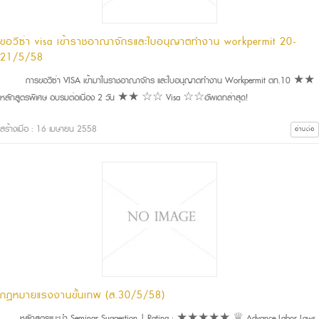
ขอวีซ่า visa เข้าราชอาณาจักรและใบอนุญาตทำงาน workpermit 20-
21/5/58
การขอวีซ่า VISA เข้ามาในราชอาณาจักร และใบอนุญาตทำงาน Workpermit ตท.10 ★★
หลักสูตรพิเศษ อบรมต่อเนื่อง 2 วัน ★★ ☆☆ Visa ☆☆อัพเดทล่าสุด!
สร้างเมื่อ : 16 เมษายน 2558
อ่านต่อ
กฎหมายแรงงานขั้นเทพ (ส.30/5/58)
หลักสูตรแนะนำ Seminar Suggestion | Rating : ★★★★★ ♕ Advance Labor Laws