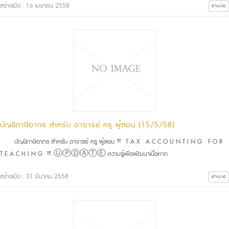
สร้างเมื่อ : 16 เมษายน 2558
อ่านต่อ
บัญชีภาษีอากร สำหรับ อาจารย์ ครู ผู้สอน (15/5/58)
บัญชีภาษีอากร สำหรับ อาจารย์ ครู ผู้สอน ≡ T A X A C C O U N T I N G F O R
T E A C H I N G ≡ ⓊⓅⒹⒶⓉⒺ ความรู้เพื่อพัฒนาเนื้อหาก
สร้างเมื่อ : 31 มีนาคม 2558
อ่านต่อ