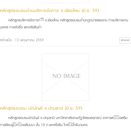
หลักสูตรอบรมด้านบริหารจัดการ จ.เชียงใหม่ (มิ.ย. 59)
หลักสูตรบริหารจัดการ⛅ จ.เชียงใหม่ หลักสูตรอบรมด้านกฎหมายแรงงาน การบริหารงาน
บุคคล การจัดซื้อ และคลังสินค้า
สร้างเมื่อ : 12 พฤษภาคม 2559
อ่านต่อ
หลักสูตรอบรม นักบัญชี จ.ปทุมธานี (มิ.ย. 59)
หลักสูตรอบรมนักบัญชี จ.ปทุมธานี มหาวิทยาลัยราชภัฏวไลยอลงกรณ์ อาคารส่งเสริม
การเรียนรู้ห้องสัมมนา ชั้น 10 ถ.พหลโยธิน ใกล้บิ๊กซีนวนคร