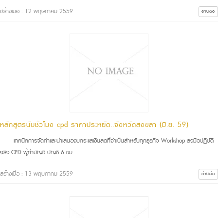
สร้างเมื่อ : 12 พฤษภาคม 2559
อ่านต่อ
หลักสูตรนับชั่วโมง cpd ราคาประหยัด..จังหวัดสงขลา (มิ.ย. 59)
เทคนิคการจัดทำและนำเสนองบกระแสเงินสดที่จำเป็นสำหรับทุกธุรกิจ Workshop ลงมือปฏิบัติ
จริง CPD ผู้ทำบัญชี บัญชี 6 ชม.
สร้างเมื่อ : 13 พฤษภาคม 2559
อ่านต่อ