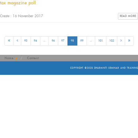
tax magazine poll
Create : 16 November 2017
READ MORE
93
94
...
96
97
98
99
...
101
102
Home
Content
COPYRIGHT ©2025
DHARMNITI SEMINAR AND TRAINING