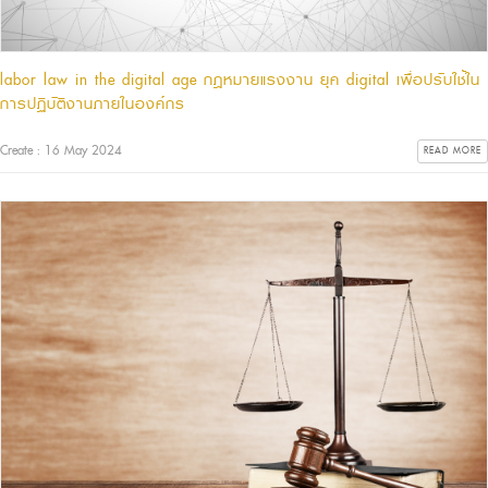
labor law in the digital age กฎหมายแรงงาน ยุค digital เพื่อปรับใช้ใน
การปฏิบัติงานภายในองค์กร
Create : 16 May 2024
READ MORE