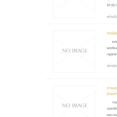
09.00-1
สร้างเม
เทคนิ
เทค
พฤหัสบด
กรุงเทพ
สร้างเม
การขอ
ต่างด
การ
ประเทศไ
พรบ.คนเข