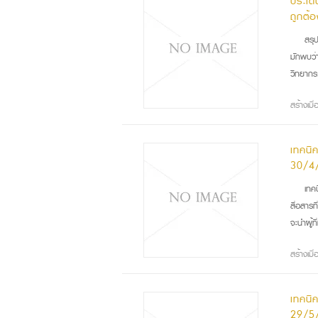
ประเด
ถูกต้
สรุ
มักพบว่
วิทยากร
สร้างเมื
เทคนิ
30/4
เทค
สื่อสารท
จะนำผู้ที
สร้างเม
เทคนิ
29/5