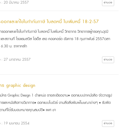
ื่อ : 20 มีนาคม 2557
อ่านต่อ
รออกและแก้ไขใบกำกับภาษี ใบลดหนี้ ใบเพิ่มหนี้ 18-2-57
ีการออกและแก้ไขใบกำกับภาษี ใบลดหนี้ ใบเพิ่มหนี้ วิทยากร วิทยากรผู้ทรงคุณวุฒิ
า และสถานที่ โรงแรมสวิส โฮเต็ล เลอ คองคอร์ด อังคาร 18 กุมภาพันธ์ 2557เวลา
16.30 น. ราคาหลัก
ื่อ : 27 มกราคม 2557
อ่านต่อ
ัคร graphic design
สมัคร Graphic Design 1 ตำแหน่ง รายละเอียดงาน• ออกแบบปกหนังสือ จัดวางรูป
สารและหนังสือทางวิชาการ• ออกแบบโบชัวร์ งานสื่อสิ่งพิมพ์โฆษณาต่างๆ • รับผิด
ามที่ได้รับมอบหมายคุณสมบัติ• เพศ ชา
ื่อ : 19 เมษายน 2554
อ่านต่อ