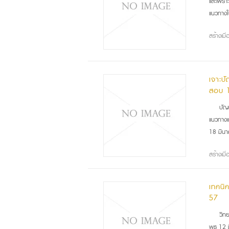
และเพรา
แนวทางใ
สร้างเม
เจาะป
สอบ 
ปัญ
แนวทางแ
18 มีน
สร้างเม
เทคนิ
57
วิท
พุธ 12