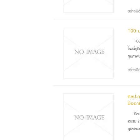
สร้างเม
100 ป
100
โรจน์คุ
กุมภาพั
สร้างเม
ศิลปะ
มืออา
ศิล
อบรม 2 
ดูแลและ