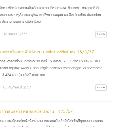
นิคการจัดทำโครงสร้างเงินเดือนและการบริหารค่าจ้าง วิทยากร: ดร.สุรชาติ กิ่ม
ะสบการณ์ : ผู้จัดการอาวุโสฝ่ายทรัพยากรมนุษย์ บจ.อิเลคโทรลักซ์ ประเทศไทย-
น : ประธานกรรมการ บริษัท ฮิวแม
ื่อ : 18 เมษายน 2557
อ่านต่อ
กณฑ์ภาษีมูลค่าเพิ่มทั้งระบบ value added tax 15/3/57
ยากร: อาจารย์วิชัย จึงรักเกียรติ เสาร์ 15 มีนาคม 2557 เวลา 09.00-16.30 น.
นโวเทล กรุงเทพ แพลทินัม แยกประตูน้ำ กรุงเทพฯ ราคาหลักสูตร: สมาชิกวารสาร
ิ 3,424 บาท (รวมVAT แล้ว): ราค
่อ : 05 กุมภาพันธ์ 2557
อ่านต่อ
ทยาการบริหารสำหรับหัวหน้างาน 16/5/57
วิทยาการบริหารสำหรับหัวหน้างาน เพราะคนเป็นปัจจัยที่สำคัญที่สุดของทุกองค์กร