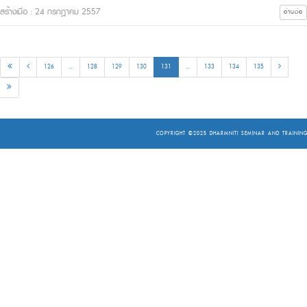
สร้างเมื่อ : 24 กรกฎาคม 2557
อ่านต่อ
126
...
128
129
130
131
...
133
134
135
COPYRIGHT ©2025
DHARMNITI SEMINAR AND TRAINING