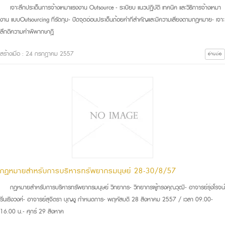
เจาะลึกประเด็นการจ้างเหมาแรงงาน Outsource - ระเบียบ แนวปฏิบัติ เทคนิค และวิธีการจ้างเหมา
งาน แบบOutsourcing ที่รัดกุม- ปิดจุดอ่อนประเด็นถ้อยคำที่สำคัญและมีความเสี่ยงตามกฎหมาย- เจาะ
ลึกตีความคำพิพากษาฎี
สร้างเมื่อ : 24 กรกฎาคม 2557
อ่านต่อ
กฎหมายสำหรับการบริหารทรัพยากรมนุษย์ 28-30/8/57
กฎหมายสำหรับการบริหารทรัพยากรมนุษย์ วิทยากร- วิทยากรผู้ทรงคุณวุฒิ- อาจารย์รุ่งโรจน์
รื่นเริงวงศ์- อาจารย์สุจิตรา บุญชู กำหนดการ- พฤหัสบดี 28 สิงหาคม 2557 / เวลา 09.00-
16.00 น.- ศุกร์ 29 สิงหาค