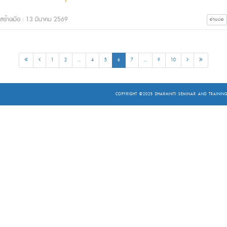
สร้างเมื่อ : 13 มีนาคม 2569
อ่านต่อ
1
2
...
4
5
6
7
...
9
10
COPYRIGHT ©2025
DHARMNITI SEMINAR AND TRAINING