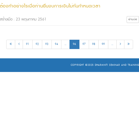
ต้องทำอย่างไรเมื่อท่านยื่นงบการเงินไม่ทันกำหนดเวลา
สร้างเมื่อ : 23 พฤษภาคม 2561
อ่านต่อ
91
92
93
94
...
96
97
98
99
...
COPYRIGHT ©2025
DHARMNITI SEMINAR AND TRAINING