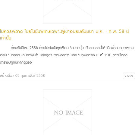
ไม่ควรพลาด โปรโมชั่นพิเศษเฉพาะผู้เข้าอบรมสัมมนา ม.ค. - ก.พ. 58 นี้
เท่านั้น
ต้อนรับปีใหม่ 2558 ด้วยโปรโมชั่นสุดพิเศษ "อบรมปุ๊บ..รับส่วนลดปั๊บ" เมื่อเข้าอบรมระหว่าง
เดือน "มกราคม-กุมภาพันธ์" หลักสูตร "ภาษีอากร" หรือ "บัญชีการเงิน" ✔ PDF. ดาวน์โหลด
ตารางปฏิทินหลักสูตรอ
สร้างเมื่อ : 02 กุมภาพันธ์ 2558
อ่านต่อ