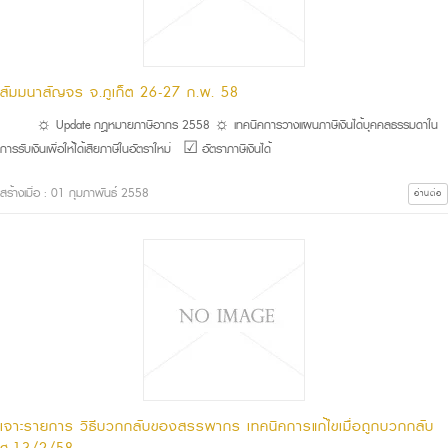
สัมมนาสัญจร จ.ภูเก็ต 26-27 ก.พ. 58
☼ Update กฎหมายภาษีอากร 2558 ☼ เทคนิคการวางแผนภาษีเงินได้บุคคลธรรมดาใน
การรับเงินเพื่อให้ได้เสียภาษีในอัตราใหม่ ☑ อัตราภาษีเงินได้
สร้างเมื่อ : 01 กุมภาพันธ์ 2558
อ่านต่อ
เจาะรายการ วิธีบวกกลับของสรรพากร เทคนิคการแก้ไขเมื่อถูกบวกกลับ