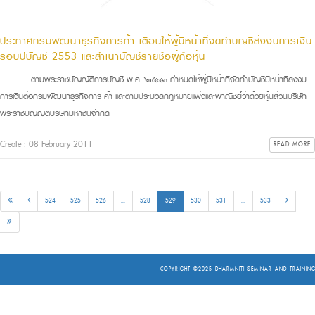
ประกาศกรมพัฒนาธุรกิจการค้า เตือนให้ผู้มีหน้าที่จัดทำบัญชีส่งงบการเงิน
รอบปีบัญชี 2553 และสำเนาบัญชีรายชื่อผู้ถือหุ้น
ตามพระราชบัญญัติการบัญชี พ.ศ. ๒๕๔๓ กำหนดให้ผู้มีหน้าที่จัดทำบัญชีมีหน้าที่ส่งงบ
การเงินต่อกรมพัฒนาธุรกิจการ ค้า และตามประมวลกฎหมายแพ่งและพาณิชย์ว่าด้วยหุ้นส่วนบริษัท
พระราชบัญญัติบริษัทมหาชนจำกัด
Create : 08 February 2011
READ MORE
524
525
526
...
528
529
530
531
...
533
COPYRIGHT ©2025
DHARMNITI SEMINAR AND TRAINING