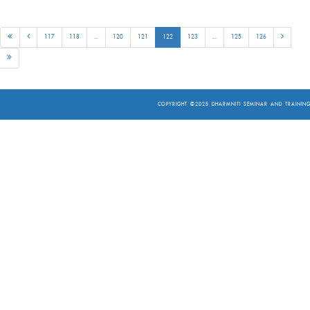
117
118
...
120
121
122
123
...
125
126
COPYRIGHT ©2025
DHARMNITI SEMINAR AND TRAINING