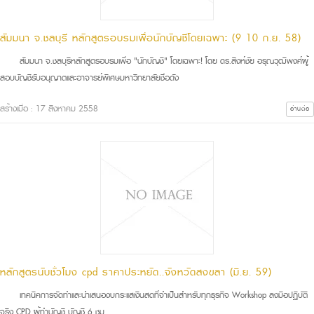
สัมมนา จ.ชลบุรี หลักสูตรอบรมเพื่อนักบัญชีโดยเฉพาะ (9 10 ก.ย. 58)
สัมมนา จ.ชลบุรีหลักสูตรอบรมเพื่อ "นักบัญชี" โดยเฉพาะ! โดย ดร.สิงห์ชัย อรุณวุฒิพงศ์ผู้
สอบบัญชีรับอนุญาตและอาจารย์พิเศษมหาวิทยาลัยชื่อดัง
สร้างเมื่อ : 17 สิงหาคม 2558
อ่านต่อ
หลักสูตรนับชั่วโมง cpd ราคาประหยัด..จังหวัดสงขลา (มิ.ย. 59)
เทคนิคการจัดทำและนำเสนองบกระแสเงินสดที่จำเป็นสำหรับทุกธุรกิจ Workshop ลงมือปฏิบัติ
จริง CPD ผู้ทำบัญชี บัญชี 6 ชม.