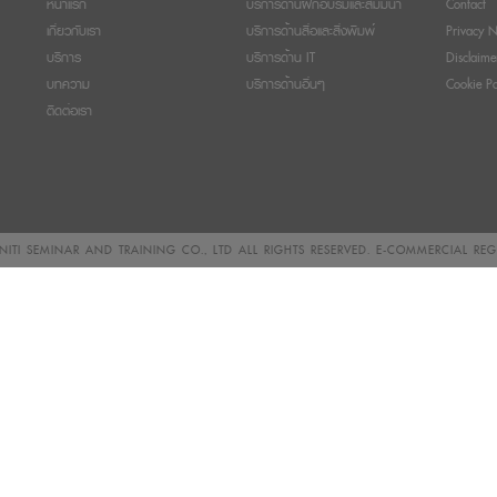
หน้าแรก
บริการด้านฝึกอบรมและสัมมนา
Contact
เกี่ยวกับเรา
บริการด้านสื่อและสิ่งพิมพ์
Privacy N
บริการ
บริการด้าน IT
Disclaime
บทความ
บริการด้านอื่นๆ
Cookie Po
ติดต่อเรา
ITI SEMINAR AND TRAINING CO., LTD
ALL RIGHTS RESERVED. E-COMMERCIAL RE