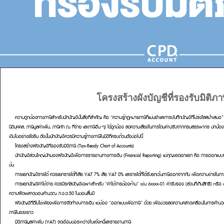
โครงสร้างผังบัญชีที่รองรับมิติภา
ความถูกต้องทางภาษีสำหรับนักบัญชีนั้นสิ่งที่สำคัญ คือ
“ความรู้กฎหมายภาษีที่แม่นยำและการบันทึกบัญชีที่โปร่งใสสม่ำเสมอ”
นิติบุคคล, ภาษีมูลค่าเพิ่ม, ภาษีหัก ณ ที่จ่าย และภาษีอื่น ๆ) ได้ถูกต้อง ลดความเสี่ยงในการโดนค่าปรับจากกรมสรรพากร ปกป้
เติบโตอย่างยั่งยืน ดังนั้นนักบัญชีควรมีความรู้ทางภาษีในมิติที่ครบถ้วนดังต่อไปนี้
โครงสร้างผังบัญชีที่รองรับมิติภาษี (Tax-Ready Chart of Accounts)
นักบัญชีส่วนใหญ่มักมองผังบัญชีเพื่อการรายงานทางการเงิน (Financial Reporting) แต่กุญแจดอกแรก คือ การออกแบบผ
ต้น
การแยกบัญชีรายได้
ควรแยกรายได้ที่เสีย VAT 7% เสีย VAT 0% และรายได้ที่ได้รับยกเว้นภาษีออกจากกัน เพื่อความง่ายใ
การแยกบัญชีค่าใช้จ่าย
ควรมีรหัสบัญชีเฉพาะสำหรับ “ค่าใช้จ่ายต้องห้าม” เช่น 6xxxx-01 ค่ารับรอง (ส่วนที่เกินสิทธิ) หรือ 6
ความผิดพลาดตอนคำนวณ ภ.ง.ด.50 ในตอนสิ้นปี
ผังบัญชีที่ดีไม่ใช่เพียงเพื่อการจัดทำงบการเงิน แต่ต้อง “ออกแบบเพื่อภาษี” ด้วย เพื่อช่วยลดความคลาดเคลื่อนในการคำ
ภาษีในระยะยาว
มิติภาษีมูลค่าเพิ่ม (VAT) จุดเชื่อมต่อระหว่างใบแจ้งหนี้และรายงานภาษี