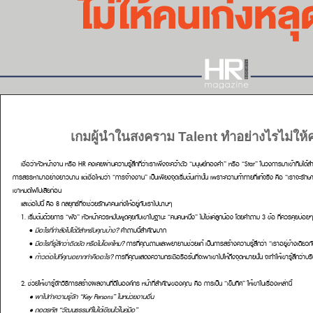
เกมผู้นำในสงคราม Talent ทำอย่างไรไม่ให้ค
เชื่อว่าหัวหน้างาน หรือ HR คงเคยผ่านความรู้สึกที่ว่าเราเพิ่งจะคว้าตัว “มนุษย์ทองคำ” หรือ “Star” ในวงการมาเข้าทีมได้ส
การสรรหามาอย่างยาวนาน แต่เชื่อไหมว่า “การจ้างงาน” เป็นเพียงจุดเริ่มต้นเท่านั้น เพราะความท้าทายที่แท้จริง คือ
“เราจะรักษา
เขาหมดไฟไปเสียก่อน
และต่อไปนี้ คือ 8 กลยุทธ์ที่จะช่วยรักษาคนเก่งให้อยู่กับเราไปนานๆ
1. เริ่มต้นด้วยการ “ฟัง”
หัวหน้าควรหมั่นพูดคุยกับเขาในฐานะ “คนคนหนึ่ง” ไม่ใช่แค่ลูกน้อง โดยคำถาม 3 ข้อ ที่ควรคุยบ่อยๆ
•
มีอะไรที่กำลังไปได้ดีสำหรับคุณบ้าง?
คำถามนี้สำคัญมาก
•
มีอะไรที่รู้สึกว่าติดขัด หรือไม่โอเคไหม?
การที่คุณถามและพยายามช่วยแก้ เป็นการสร้างความรู้สึกว่า “เราอยู่ข้างเดียวกัน” 
•
ก้าวต่อไปที่คุณอยากทำคืออะไร?
การที่คุณแสดงความกระตือรือร้นที่จะพาเขาไปให้ถึงจุดหมายนั้น จะทำให้เขารู้สึกว่าบริ
2. ช่วยให้เขารู้จักวิธีการสร้างผลงานที่ดีในองค์กร
หน้าที่สำคัญของคุณ คือ การเป็น “เข็มทิศ” ให้เขาในเรื่องเหล่านี้
• พาไปทำความรู้จัก “Key Persons” ในหน่วยงานอื่น
• ถอดรหัส “วัฒนธรรมที่ไม่ได้เขียนไว้ในคู่มือ”