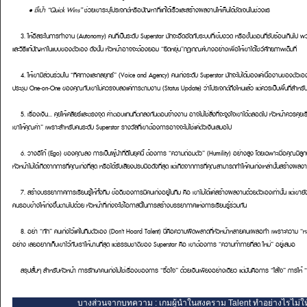
• ชี้เป้า “Quick Wins”
ช่วยเขาระบุโปรเจกต์หรือปัญหาที่แก้ได้เร็วและสร้างผลงานให้เห็นได้ชัดเจนในช่วงแร
3. ให้อิสระในการทำงาน (Autonomy)
คนที่เป็นระดับ Superstar มักจะอึดอัดกับระบบที่เข้มงวด หรือขั้นตอนที่ซับซ้อนเกินไป 
และวิธีแก้ปัญหาในแบบของตัวเอง ดังนั้น หัวหน้าอาจจะต้องยอม “ยืดหยุ่น”กฎเกณฑ์บางอย่างเพื่อให้เขาได้โชว์ศักยภาพเต็มที่
4. ให้เขามีส่วนร่วมใน “ทิศทางและกลยุทธ์” (Voice and Agency)
คนเก่งระดับ Superstar มักจะไม่ได้มองแค่เนื้องานของตัวเ
ประชุม One-on-One ของคุณกับเขาไม่ควรจบลงแค่การตามงาน (Status Update) ว่าโปรเจกต์ถึงไหนแล้ว แต่ควรเป็นพื้นที่สำหร
5. เรื่องเงิน... คุยให้เคลียร์และตรงจุด
ค่าตอบแทนที่ตกลงกันตอนจ้างงาน อาจไม่ใช่สิ่งที่จะจูงใจเขาได้ตลอดไป หัวหน้าควรคุยเรื
เขาให้คุณค่า” เพราะสำหรับคนระดับ Superstar รางวัลที่เขาต้องการอาจจะไม่ใช่แค่ตัวเงินเสมอไป
6. วางอีโก้ (Ego) ของคุณลง
การเป็นผู้นำที่ดีในยุคนี้ ต้องการ “ความถ่อมตัว” (Humility) อย่างสูง โดยเฉพาะเมื่อคุณมีลู
หัวหน้าไม่ได้เกิดจากการที่คุณเก่งที่สุด หรือได้รับเสียงปรบมือดังที่สุด แต่เกิดจากการที่คุณสามารถทำให้คนเก่งเหล่านั้นสร้างผล
7. สร้างบรรยากาศการเรียนรู้ให้ทั้งทีม
ข้อดีของการมีคนเก่งอยู่ในทีม คือ เขาไม่ได้แค่สร้างผลงานด้วยตัวเองเท่านั้น แต่เข
คนรอบข้างให้เก่งขึ้นตามไปด้วย หัวหน้าที่เก่งจะใช้โอกาสนี้ในการสร้างบรรยากาศแห่งการเรียนรู้ร่วมกัน
8. อย่า “กัก” คนเก่งไว้แค่ในทีมตัวเอง (Don't Hoard Talent)
นี่คือความผิดพลาดที่หัวหน้าหลายคนเผลอทำ เพราะความ “หวง” 
อย่าง เลยอยากเก็บเขาไว้กับเราให้นานที่สุด แต่ธรรมชาติของ Superstar คือ เขาต้องการ “ความท้าทายที่สด ใหม่” อยู่เสมอ
สรุปสั้นๆ สำหรับหัวหน้า
การรักษาคนเก่งไม่ใช่เรื่องของการ “ซื้อใจ” ด้วยเงินเพียงอย่างเดียว แต่มันคือการ “ใส่ใจ” การให
บางส่วนจากบทความ : เกมผู้นำในสงคราม Talent ทำอย่างไรไม่ให้