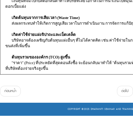
เงินทุนที่จมไปกับสต็อกสินค้าทำให้บริษัทเสียโอกาสในการนำเงินไปหมุน
ดอกเบี้ยแฝง
เกิดต้นทุนจากการเสียเวลา (Waste Time)
ส่งผลกระทบทำให้เกิดการสูญเสียเวลาในการดำเนินงาน การจัดการแก้ปัญ
เกิดค่าใช้จ่ายแฝงจิปาถะและเบ็ดเตล็ด
บริษัทอาจต้องเผชิญกับต้นทุนแฝงอื่นๆ ที่ไม่ได้คาดคิด เช่น ค่าใช้จ่ายใ
ขนส่งที่เพิ่มขึ้น
ต้นทุนรวมขององค์กร (TCO) สูงขึ้น
"ราคา" (Price) ที่ประหยัดที่สุดตอนสั่งซื้อ จะย้อนกลับมาทำให้ "ต้นทุนรวมท
ที่บริษัทต้องจ่ายจริงสูงขึ้น
ก่อนหน้า
ต่อไป
COPYRIGHT ©2025
DHARMNITI SEMINAR AND TRAINING