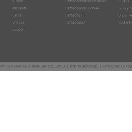
หน้าแรก
บริการด้านฝึกอบรมและสัมมนา
Contact
เกี่ยวกับเรา
บริการด้านสื่อและสิ่งพิมพ์
Privacy N
บริการ
บริการด้าน IT
Disclaime
บทความ
บริการด้านอื่นๆ
Cookie Po
ติดต่อเรา
ITI SEMINAR AND TRAINING CO., LTD
ALL RIGHTS RESERVED. E-COMMERCIAL RE