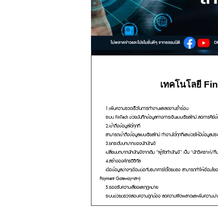
เทคโนโลยี Fin
1.เพิ่มความรวดเร็วในการทำงานและลดงานซ้ำซ้อน
ระบบ FinTech ช่วยบันทึกข้อมูลทางการเงินแบบเรียลไทม์ ลดการคีย์ข้อม
2.เข้าถึงข้อมูลได้ทุกที่
สามารถเข้าถึงข้อมูลแบบเรียลไทม์ ทำงานได้ทุกที่และช่วยให้มีข้อมูลปร
3.ยกระดับบทบาทของนักบัญชี
เปลี่ยนบทบาทนักบัญชีจากเดิม “ผู้จัดทำบัญชี” เป็น “นักวิเคราะห์/ที่
4.สร้างองค์กรดิจิทัล
เมื่อข้อมูลต่างๆเชื่อมต่อกับธนาคารได้โดยตรง สามารถทำให้เชื่อมโยง
Payment Gatewayฯลฯ)
5.รองรับความเสี่ยงและกฎหมาย
ระบบช่วยตรวจสอบความถูกต้อง ลดความผิดพลาดและเพิ่มความน่าเช