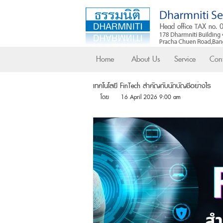
Home
About Us
Service
Cont
เทคโนโลยี FinTech สำคัญกับนักบัญชีอย่างไร
โดย
16 April 2026 9:00 am