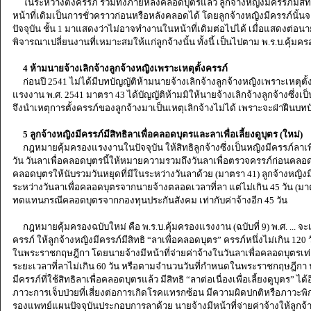
ในระหว่างตั้งครรภ์ รวมทั้งภายหลังคลอดบุตรแล้ว ลูกจ้างหญิงมีครรภ์มีสิ
หน้าที่เดิมเป็นการชั่วคราวก่อนหรือหลังคลอดได้ โดยลูกจ้างหญิงมีครรภ์นั
ปัจจุบัน ชั้น 1 มาแสดงว่าไม่อาจทำงานในหน้าที่เดิมต่อไปได้ เมื่อแสดงต่อนาย
พิจารณาเปลี่ยนงานที่เหมาะสมให้แก่ลูกจ้างนั้น ทั้งนี้ เป็นไปตาม พ.ร.บ.คุ้
4 ห้ามนายจ้างเลิกจ้างลูกจ้างหญิงเพราะเหตุตั้งครรภ์
ก่อนปี 2541 ไม่ได้มีบทบัญญัติห้ามนายจ้างเลิกจ้างลูกจ้างหญิงเพราะเหตุตั้
แรงงาน พ.ศ. 2541 มาตรา 43 ได้บัญญัติห้ามมิให้นายจ้างเลิกจ้างลูกจ้างซึ่งเ
จึงนำเหตุการตั้งครรภ์ของลูกจ้างมาเป็นเหตุเลิกจ้างไม่ได้ เพราะจะฝ่าฝืนบทบ
5 ลูกจ้างหญิงมีครรภ์มีสิทธิลาเพื่อคลอดบุตรและลาเพื่อเลี้ยงดูบุตร (ใหม่)
กฎหมายคุ้มครองแรงงานในปัจจุบัน ให้สิทธิลูกจ้างซึ่งเป็นหญิงมีครรภ์ลาเพ
วัน วันลาเพื่อคลอดบุตรนี้ให้หมายความรวมถึงวันลาเพื่อตรวจครรภ์ก่อนคลอด
คลอดบุตรให้นับรวมวันหยุดที่มีในระหว่างวันลาด้วย (มาตรา 41) ลูกจ้างหญิงมี
ระหว่างวันลาเพื่อคลอดบุตรจากนายจ้างตลอดเวลาที่ลา แต่ไม่เกิน 45 วัน (มา
ทดแทนกรณีคลอดบุตรจากกองทุนประกันสังคม เท่ากับค่าจ้างอีก 45 วัน
กฎหมายคุ้มครองฉบับใหม่ คือ พ.ร.บ.คุ้มครองแรงงาน (ฉบับที่ 9) พ.ศ. ... จะ
ครรภ์ ให้ลูกจ้างหญิงมีครรภ์มีสิทธิ “ลาเพื่อคลอดบุตร” ครรภ์หนึ่งไม่เกิน 12
ในพระราชกฤษฎีกา โดยนายจ้างมีหน้าที่จ่ายค่าจ้างในวันลาเพื่อคลอดบุตรเท
ระยะเวลาที่ลาไม่เกิน 60 วัน หรือตามจำนวนวันที่กำหนดในพระราชกฤษฎีกา นอก
มีครรภ์ที่ใช้สิทธิลาเพื่อคลอดบุตรแล้ว มีสิทธิ “ลาต่อเนื่องเพื่อเลี้ยงดูบุตร” ได้
ภาวะการเจ็บป่วยที่เสี่ยงต่อการเกิดโรคแทรกซ้อน มีความผิดปกติหรือภาวะพิก
รองแพทย์แผนปัจจุบันประกอบการลาด้วย นายจ้างมีหน้าที่จ่ายค่าจ้างให้ลูกจ้างใ