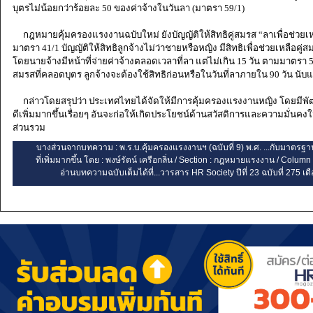
บุตรไม่น้อยกว่าร้อยละ 50 ของค่าจ้างในวันลา (มาตรา 59/1)
กฎหมายคุ้มครองแรงงานฉบับใหม่ ยังบัญญัติให้สิทธิคู่สมรส “ลาเพื่อช่วยเ
มาตรา 41/1 บัญญัติให้สิทธิลูกจ้างไม่ว่าชายหรือหญิง มีสิทธิเพื่อช่วยเหลือคู่ส
โดยนายจ้างมีหน้าที่จ่ายค่าจ้างตลอดเวลาที่ลา แต่ไม่เกิน 15 วัน ตามมาตรา 59/
สมรสที่คลอดบุตร ลูกจ้างจะต้องใช้สิทธิก่อนหรือในวันที่ลาภายใน 90 วัน นับแ
กล่าวโดยสรุปว่า ประเทศไทยได้จัดให้มีการคุ้มครองแรงงานหญิง โดยมี
ดีเพิ่มมากขึ้นเรื่อยๆ อันจะก่อให้เกิดประโยชน์ด้านสวัสดิการและความมั่นค
ส่วนรวม
บางส่วนจากบทความ : พ.ร.บ.คุ้มครองแรงงานฯ (ฉบับที่ 9) พ.ศ. ...กับมาตร
ที่เพิ่มมากขึ้น โดย : พงษ์รัตน์ เครือกลิ่น / Section : กฎหมายแรงงาน / Col
อ่านบทความฉบับเต็มได้ที่...วารสาร HR Society ปีที่ 23 ฉบับที่ 275 