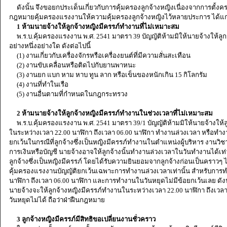
ดังนั้น จึงขอยกประเด็นเกี่ยวกับการคุ้มครองลูกจ้างหญิงเนื่องจากการตั้งครรภ
กฎหมายคุ้มครองแรงงานให้ความคุ้มครองลูกจ้างหญิงไว้หลายประการ ได้แก
1 ห้ามนายจ้างให้ลูกจ้างหญิงมีครรภ์ทำงานที่ไม่เหมาะสม
พ.ร.บ.คุ้มครองแรงงาน พ.ศ. 2541 มาตรา 39 บัญญัติห้ามมิให้นายจ้างให้ลูก
อย่างหนึ่งอย่างใด ดังต่อไปนี้
(1) งานเกี่ยวกับเครื่องจักรหรือเครื่องยนต์ที่มีความสั่นสะเทือน
(2) งานขับเคลื่อนหรือติดไปกับยานพาหนะ
(3) งานยก แบก หาม หาบ ทูน ลาก หรือเข็นของหนักเกิน 15 กิโลกรัม
(4) งานที่ทำในเรือ
(5) งานอื่นตามที่กำหนดในกฎกระทรวง
2 ห้ามนายจ้างให้ลูกจ้างหญิงมีครรภ์ทำงานในช่วงเวลาที่ไม่เหมาะสม
พ.ร.บ.คุ้มครองแรงงาน พ.ศ. 2541 มาตรา 39/1 บัญญัติห้ามมิให้นายจ้างให้ล
ในระหว่างเวลา 22.00 นาฬิกา ถึงเวลา 06.00 นาฬิกา ทำงานล่วงเวลา หรือทำงาน
ยกเว้นในกรณีที่ลูกจ้างซึ่งเป็นหญิงมีครรภ์ทำงานในตำแหน่งผู้บริหาร งานวิช
การเงินหรือบัญชี นายจ้างอาจให้ลูกจ้างนั้นทำงานล่วงเวลาในวันทำงานได้เท
ลูกจ้างซึ่งเป็นหญิงมีครรภ์ โดยได้รับความยินยอมจากลูกจ้างก่อนเป็นคราวๆ 
คุ้มครองแรงงานบัญญัติยกเว้นเฉพาะการทำงานล่วงเวลาเท่านั้น สำหรับการ
นาฬิกา ถึงเวลา 06.00 นาฬิกา และการทำงานในวันหยุดไม่มีข้อยกเว้นเลย ดังน
นายจ้างจะให้ลูกจ้างหญิงมีครรภ์ทำงานในระหว่างเวลา 22.00 นาฬิกา ถึงเว
วันหยุดไม่ได้ ถือว่าฝ่าฝืนกฎหมาย
3 ลูกจ้างหญิงมีครรภ์มีสิทธิขอเปลี่ยนงานชั่วคราว