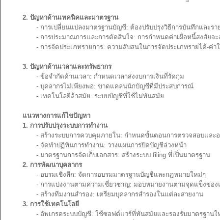
2. ปัญหาด้านเทคนิคและมาตรฐาน
- การเปลี่ยนแปลงมาตรฐานบัญชี: ต้องปรับปรุงวิธีการบันทึกและรา
- การประมาณการและการตัดสินใจ: การกำหนดค่าเผื่อหนี้สงสัยจะสูญ
- การจัดประเภทรายการ: ความสับสนในการจัดประเภทรายได้-ค่าใช
3. ปัญหาด้านเวลาและทรัพยากร
- ข้อจำกัดด้านเวลา: กำหนดเวลาส่งงบการเงินที่รัดกุม
- บุคลากรไม่เพียงพอ: ขาดแคลนนักบัญชีที่มีประสบการณ์
- เทคโนโลยีล้าสมัย: ระบบบัญชีที่ใช้ไม่ทันสมัย
แนวทางการแก้ไขปัญหา
1. การปรับปรุงระบบการทำงาน
- สร้างระบบการควบคุมภายใน: กำหนดขั้นตอนการตรวจสอบและอนุ
- จัดทำปฏิทินการทำงาน: วางแผนการปิดบัญชีล่วงหน้า
- มาตรฐานการจัดเก็บเอกสาร: สร้างระบบ filing ที่เป็นมาตรฐาน
2. การพัฒนาบุคลากร
- อบรมเชิงลึก: จัดการอบรมมาตรฐานบัญชีและกฎหมายใหม่ๆ
- การแบ่งงานตามความเชี่ยวชาญ: มอบหมายงานตามจุดแข็งของแ
- สร้างทีมงานสำรอง: เตรียมบุคลากรสำรองในแต่ละสายงาน
3. การใช้เทคโนโลยี
- อัพเกรดระบบบัญชี: ใช้ซอฟต์แวร์ที่ทันสมัยและรองรับมาตรฐานให