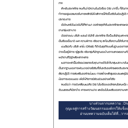
ภาค
สำหรับประเทศไทย ผมเห็นว่ามีความตื่นตัวเรื่อง D&I มากขึ้น ทั้งในภ
ท้าทายอยู่พอสมควรในการผลักดันให้หลักการนี้เกิดขึ้นจริงในเชิงปฏิบัต
ประกอบการ
เชื่อไหมครับในช่วงไม่กี่ปีที่ผ่านมา องค์กรธุรกิจในประเทศไทยหลาย
งานกลุ่มเปราะบาง
ตัวอย่างเช่น บริษัท แบรนด์ ซันโทรี่ ประเทศไทย ซึ่งเป็นบริษัทอุตสาห
เป็นเรื่องเชื้อชาติ เพศ ความพิการ หรืออายุ สะท้อนถึงความตั้งใจในการส
เช่นเดียวกับ บริษัท แกร๊บ (GRAB) ที่ดำเนินธุรกิจบนพื้นฐานของการส
ว่าจะเป็นผู้พิการ ผู้สูงวัย หรือกลุ่มที่มักถูกมองข้ามจากตลาดแรงง
พนักงานที่มีภูมิหลังหลากหลาย
แนวทางเหล่านี้ไม่เพียงช่วยยกระดับคุณภาพชีวิตให้กับกลุ่มเปราะบางใ
เป็นรากฐานของการพัฒนาอย่างยั่งยืนทั้งในระดับองค์กรและระดับประเท
เลือกปฏิบัติ การส่งเสริมองค์กรต้นแบบ การสร้างหลักสูตรอบรมและคู่มือ
ต้องการของตนเอง เพื่อให้เกิดการมีส่วนร่วมอย่างแท้จริง
ผมเชื่อว่า การขับเคลื่อนแนวคิด D&I ไม่ใช่เรื่องของใครคนใดคนหนึ่ง
วัฒนธรรมที่เปิดกว้าง เคารพความต่าง และเชื่อมั่นในพลังของความหลากห
บางส่วนจากบทความ : Dive
กุญแจสู่การสร้างวัฒนธรรมองค์กรให้แข็งแก
อ่านบทความฉบับเต็มได้ที่...วารส