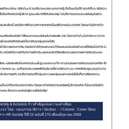
าคธุรกิจขนาดใหญ่ บริษัทข้ามชาติ รวมถึงบางหน่วยงานของภาครัฐ ซึ่งเป็นแนวโน้มที่ดี อย่างไรก็ตาม ยังมีความ
ิ ทั้งเรื่องทัศนคติของผู้บริหาร รูปแบบนโยบายที่ยังไม่ครอบคลุม ไปจนถึงการออกแบบระบบสนับสนุนในสถาน
แห่งยอมรับเรื่องนี้ และเปิดโอกาสให้ความหลากหลายกลายเป็นพลังในการพัฒนาองค์กร โดยเฉพาะในมิติการจ้าง
กรรมเครื่องดื่มระดับโลก ได้ยึดแนวทางของบริษัทแม่ในการส่งเสริม D&I ด้วยการก้าวข้ามข้อจำกัดต่างๆ ไม่ว่าจะ
ร้างองค์กรที่เปิดรับและให้โอกาสกับทุกกลุ่มอย่างแท้จริง
ร้างโอกาสอย่างเท่าเทียม โดยเปิดกว้างให้ทุกคนสามารถเข้าถึงแพลตฟอร์มเพื่อสร้างรายได้โดยไม่มีข้อจำกัด ไม่
านทั่วไป แกร๊บยังให้ความสำคัญกับการสร้างวัฒนธรรมองค์กรที่ส่งเสริมความเสมอภาคและการมีส่วนร่วมของ
นสังคม แต่ยังส่งเสริมให้องค์กรเติบโตบนพื้นฐานของความเข้าใจ ความร่วมมือและการมีส่วนร่วมอย่างแท้จริง ซึ่ง
ศ กระทรวง พม. เองก็มุ่งมั่นพัฒนาและผลักดันนโยบายนี้ผ่านกลไกต่างๆ เช่น การผลักดันกฎหมายต่อต้านการ
สำหรับภาคธุรกิจ รวมถึงการเปิดเวทีให้กลุ่มเปราะบางและกลุ่มคนหลากหลายได้มีพื้นที่ในการสื่อสารความ
 แต่เป็นหน้าที่ร่วมกันของทุกภาคส่วน โดยเฉพาะฝ่ายทรัพยากรบุคคลและผู้บริหารองค์กร ที่ต้องช่วยกันสร้าง
ลาย ซึ่งจะนำพาองค์กรไปสู่ความยั่งยืนในที่สุด”
rsity & Inclusion ก้าวสำคัญแห่งความเท่าเทียม
ร่ง โดย : กองบรรณาธิการ / Section : - / Column : Cover Story
าร HR Society ปีที่ 23 ฉบับที่ 270 เดือนมิถุนายน 2568