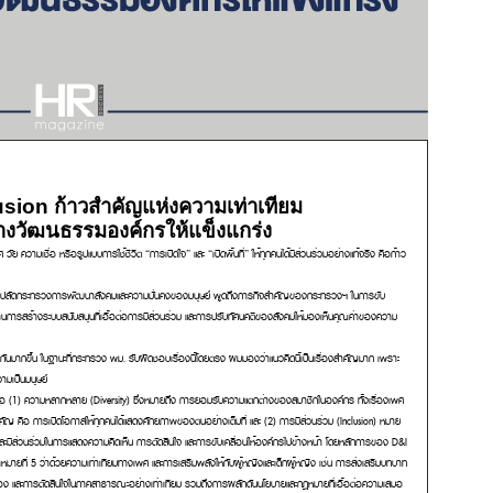
usion ก้าวสำคัญแห่งความเท่าเทียม
้างวัฒนธรรมองค์กรให้แข็งแกร่ง
วัย ความเชื่อ หรือรูปแบบการใช้ชีวิต “การเปิดใจ” และ “เปิดพื้นที่” ให้ทุกคนได้มีส่วนร่วมอย่างแท้จริง คือก้าว
ว ปลัดกระทรวงการพัฒนาสังคมและความมั่นคงของมนุษย์
พูดถึงภารกิจสำคัญของกระทรวงฯ ในการขับ
ย ผ่านการสร้างระบบสนับสนุนที่เอื้อต่อการมีส่วนร่วม และการปรับทัศนคติของสังคมให้มองเห็นคุณค่าของความ
I กันมากขึ้น ในฐานะที่กระทรวง พม. รับผิดชอบเรื่องนี้โดยตรง ผมมองว่าแนวคิดนี้เป็นเรื่องสำคัญมาก เพราะ
ามเป็นมนุษย์
อ (1) ความหลากหลาย (Diversity) ซึ่งหมายถึง การยอมรับความแตกต่างของสมาชิกในองค์กร ทั้งเรื่องเพศ
ำคัญ คือ การเปิดโอกาสให้ทุกคนได้แสดงศักยภาพของตนอย่างเต็มที่ และ (2) การมีส่วนร่วม (Inclusion) หมาย
ง และมีส่วนร่วมในการแสดงความคิดเห็น การตัดสินใจ และการขับเคลื่อนให้องค์กรไปข้างหน้า โดยหลักการของ D&I
มายที่ 5 ว่าด้วยความเท่าเทียมทางเพศ และการเสริมพลังให้กับผู้หญิงและเด็กผู้หญิง เช่น การส่งเสริมบทบาท
ือง และการตัดสินใจในภาคสาธารณะอย่างเท่าเทียม รวมถึงการผลักดันนโยบายและกฎหมายที่เอื้อต่อความเสมอ