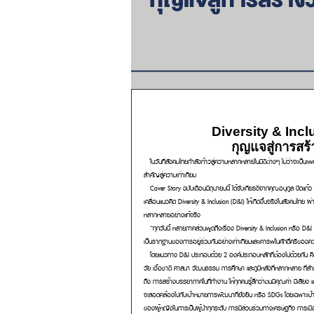
Diversity & Incl
กุญแจสู่การสร
ในวันที่สังคมไทยกำลังก้าวสู่ความหลากหลายในมิติต่างๆ ไม่ว่าจะเป็นเพศ 
สำคัญสู่ความเท่าเทียม
Cover Story ฉบับเดือนมิถุนายนนี้ ได้รับเกียรติจาก
คุณอนุกูล ปีดแก้
เคลื่อนแนวคิด Diversity & Inclusion (D&I) ให้เกิดขึ้นจริงในสังคมไท
หลากหลายอย่างแท้จริง
“ทุกวันนี้ หลายภาคส่วนพูดถึงเรื่อง Diversity & Inclusion หรือ D&
เป็นรากฐานของการอยู่ร่วมกันอย่างเท่าเทียมและเคารพในศักดิ์ศรีของคว
โดยแนวทาง D&I ประกอบด้วย 2 องค์ประกอบหลักที่ต้องไปด้วยกัน คื
วัย เชื้อชาติ ศาสนา วัฒนธรรม การศึกษา และภูมิหลังที่หลากหลาย ที่ส
ถึง การสร้างบรรยากาศในที่ทำงาน ให้ทุกคนรู้สึกว่าตนมีคุณค่า มีเสีย
จะสอดคล้องไปกับเป้าหมายการพัฒนาที่ยั่งยืน หรือ SDGs โดยเฉพาะเป้าห
ของผู้หญิงในการเป็นผู้นำทุกระดับ การมีส่วนร่วมทางเศรษฐกิจ การเม