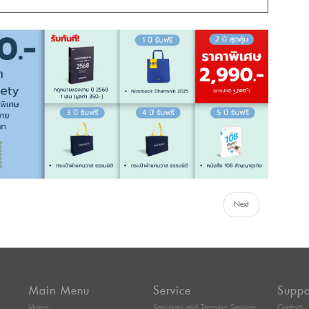
Next
Main Menu
Service
Suppo
Home
Seminars and Training Services
Contact