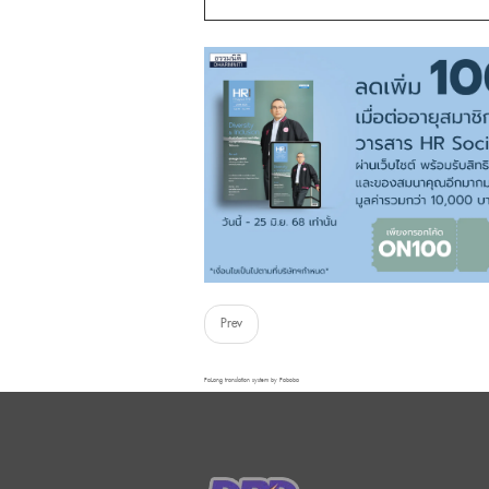
Prev
FaLang translation system by Faboba