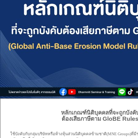
หลักเกณฑ์นิติบุคคลที่จะถูกบังคั
ต้องเสียภาษีตาม GloBE Rule
ใช้บังคับกับกลุ่มบริษัทหรือห้างหุ้นส่วนนิติบุคคลข้ามชาติ(MNE Groups)ที่