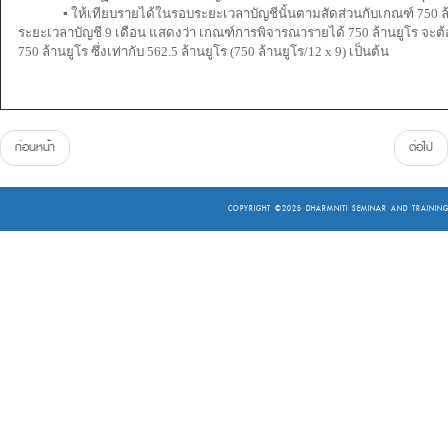
▪ ให้เทียบรายได้ในรอบระยะเวลาบัญชีนั้นตามสัดส่วนกับเกณฑ์ 750 ล
ระยะเวลาบัญชี 9 เดือน แสดงว่า เกณฑ์การพิจารณารายได้ 750 ล้านยูโร จะต
750 ล้านยูโร ซึ่งเท่ากับ 562.5 ล้านยูโร (750 ล้านยูโร/12 x 9) เป็นต้น
ก่อนหน้า
ต่อไป
COPYRIGHT ©2025
DHARMNITI SEMINAR AND TRAINING