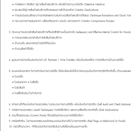
• การสรรหา คัดเลือก ผู้ขายสินค้าและบริการ เพื่อสร้างความน่าเชื่อถือ (Selective Vendors)
• คุณสมบัติผู้ขายสินค้าและบริการที่ควรเสนอขายให้กับองค์กร (Vendor Qualifications)
• การประเมินคุณลักษณะทางเทคนิคและความคุ้มค่าของสินค้าและบริการที่เสนอ (Technique Evaluations and Good Valu
• กระบวนการการเสนอราคา เปรียบเทียบราคา แข่งขัน ประกวดราคา (Vendor Comparisons Process)
3. กระบวนการตรวจรับสินค้าและบริการที่มีประสิทธิภาพเป็นอย่างไร (Adequacy and Effective Internal Control for Goods 
• การตรวจสอบเอกสารในการรับสินค้าและบริการ
• จำนวนเงิน และเอกสารอ้างอิงที่เกี่ยวข้อง
• จำนวนสินค้าที่ได้รับ
4. รูปแบบการชำระเงินประเภทต่างๆ (E- Payment / Wire Transfer) เพื่อป้องกันกลโกง การทุจริตทางด้านงานจัดซื้อ
5. แบบฟอร์มเอกสาร ในการดำเนินการงานจัดซื้อ ที่เชื่อมโยงเพื่อใช้ในการควบคุมป้องกันการทุจริตที่จะเกิดขึ้น (Procuremen
• ใบขอซื้อ
• ใบเสนอราคา • ใบสั่งซื้อ
• ใบรับสินค้า
• ใบเสร็จรับเงิน/ใบกำกับภาษี
6. ฝ่ายงานที่เกี่ยวข้องในการตรวจสอบ ในกระบวนการงานจัดซื้อ เพื่อป้องกันการทุจริต (Self Audit and Check Balance)
7. เทคนิคการตรวจสอบ (Audit Techniques) การจัดซื้อจัดหา และความเสี่ยงที่อาจจะเกิดขึ้น (Risk Implications)
8. รวมทั้งจุดควบคุม (Control Points) ที่ควรมีในทุกกระบวนการจัดซื้อจัดหา
9. เทคนิคสำคัญ...ในการตรวจสอบพฤติกรรมของพนักงานที่เข้าข่ายการทุจริต (Red Flags on Behavioral to Fraud)
10. กรณีศึกษาต่างๆ : ที่เกี่ยวข้องกับการทุจริตในงานจัดซื้อพร้อมแนวทางแก้ไข