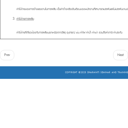
ค่าใช้จ่ายของการจ้างแรงงานในการผลิต เป็นค่าจ้างหรือเงินเดือนของพนักงานที่สามารถแปรผันและไม่แปรผันตา
ค่าใช้จ่ายการผลิต
ค่าใช้จ่ายที่เกี่ยวข้องกับการผลิตนอกเหนือจากวัสดุ อุปกรณ์ เช่น ค่าไฟ ค่าน้ำ ค่าเช่า รวมถึงค่าภาษี ค่าประกัน
Prev
Next
COPYRIGHT ©2025
DHARMNITI SEMINAR AND TRAINING