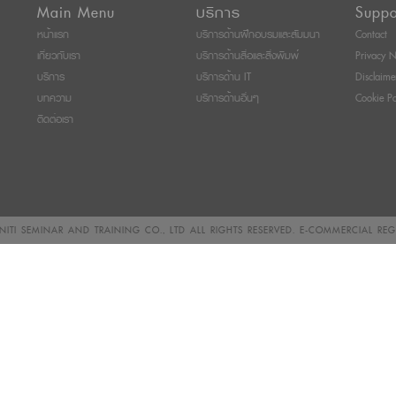
Main Menu
บริการ
Suppo
หน้าแรก
บริการด้านฝึกอบรมและสัมมนา
Contact
เกี่ยวกับเรา
บริการด้านสื่อและสิ่งพิมพ์
Privacy N
บริการ
บริการด้าน IT
Disclaime
บทความ
บริการด้านอื่นๆ
Cookie Po
ติดต่อเรา
ITI SEMINAR AND TRAINING CO., LTD
ALL RIGHTS RESERVED. E-COMMERCIAL RE