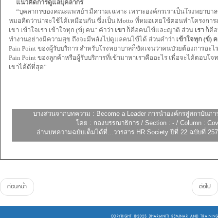
แนวคิดการดูแลบุคลากร
“บุคลากรของคณะแพทย์ฯ มีความเฉพาะ เพราะองค์กรเราเป็นโรงพยาบาลซึ่
หมอคิดว่าน่าจะใช้ได้เหมือนกัน ซึ่งเป็น Motto ที่หมอเคยใช้ตอนทำโครงการส
เขา เข้าใจเรา เข้าใจทุก (ข์) คน” คำว่า
เขา
ก็คือคนไข้และญาติ ส่วน
เรา
ก็คื
ทำงานอย่างมีความสุข ถึงจะมีพลังไปดูแลคนไข้ได้ ส่วนคำว่า
เข้าใจทุก (ข์) 
Pain Point ของผู้รับบริการ สำหรับโรงพยาบาลก็ชัดเจนว่าคนป่วยต้องการอะไร แต
Pain Point ของลูกค้าหรือผู้รับบริการที่เข้ามาหาเราคืออะไร เพื่อจะได้ตอ
เขาได้ดีที่สุด”
บางส่วนจากบทความ : Become a Leader การนำองค์กรสู่สถาบันกา
โดย : กองบรรณาธิการ / Section : - / Column : Cov
อ่านบทความฉบับเต็มได้ที่...วารสาร HR Society ปีที่ 22 ฉบับที่
ก่อนหน้า
ต่อไป
COPYRIGHT ©2025
DHARMNITI SEMINAR AND TRAINING