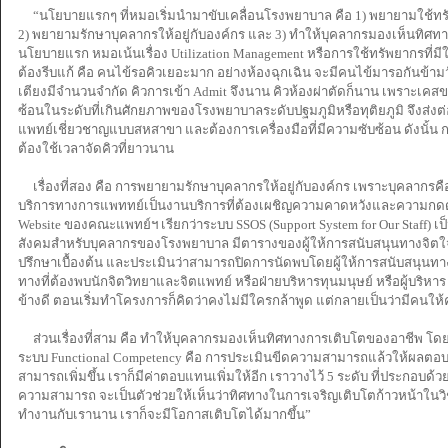
“นโยบายแรกๆ ที่หมอเริ่มนำมาขับเคลื่อนโรงพยาบาล คือ 1) พยายามใช้ทรัพย
2) พยายามรักษาบุคลากรให้อยู่กับองค์กร และ 3) ทำให้บุคลากรมองเห็นทิศ
นโยบายแรก หมอเน้นเรื่อง Utilization Management หรือการใช้ทรัพยากรที่มีให
ต้องรีบแก้ คือ คนไข้รอคิวเยอะมาก อย่างห้องฉุกเฉิน จะมีคนไข้มารอกันข้า
เตียงมีจำนวนจำกัด คิวการเข้า Admit จึงนาน คิวห้องผ่าตัดก็นาน เพราะเ
ซ้อนในระดับที่เกินศักยภาพของโรงพยาบาลระดับปฐมภูมิหรือทุติยภูมิ จึงส่งต
แพทย์เชี่ยวชาญแบบสหสาขา และต้องการเครื่องมือที่มีความซับซ้อน ดังนั้น ก
ต้องใช้เวลาจัดคิวที่ยาวนาน
เรื่องที่สอง คือ การพยายามรักษาบุคลากรให้อยู่กับองค์กร เพราะบุคลากรคือท
บริการทางการแพททย์เป็นงานบริการที่ต้องเผชิญความคาดหวังและความกดดัน
Website ของคณะแพทย์ฯ เรียกว่าระบบ SSOS (Support System for Our Staff) เ
สังคมสำหรับบุคลากรของโรงพยาบาล มีตารางของผู้ให้การสนับสนุนทางจิตใจ
ปรึกษาเบื้องต้น และประเมินว่าสามารถปิดการนัดพบโดยผู้ให้การสนับสนุนทา
ทางที่ต้องพบนักจิตวิทยาและจิตแพทย์ หรือฝ่ายบริหารทุนมนุษย์ หรือผู้บริห
ข้างดี ตอนเริ่มทำโครงการก็คิดว่าคงไม่มีใครกล้าพูด แต่กลายเป็นว่ามีคนให
ส่วนเรื่องที่สาม คือ ทำให้บุคลากรมองเห็นทิศทางการเติบโตของอาชีพ โดยสร
ระบบ Functional Competency คือ การประเมินขีดความสามารถแล้วให้ผลตอ
สามารถเพิ่มขึ้น เราก็มีค่าตอบแทนเพิ่มให้อีก เราวางไว้ 5 ระดับ ที่ประกอ
ความสามารถ จะเป็นตัวช่วยให้เห็นว่าทิศทางในการเจริญเติบโตก้าวหน้าในวิ
ทำงานกับเรานาน เราก็จะมีโอกาสเติบโตได้มากขึ้น”