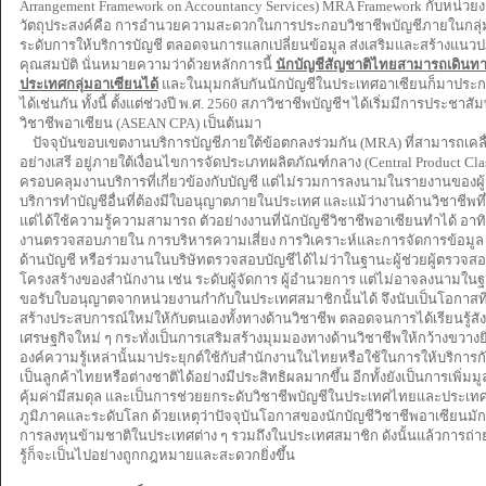
Arrangement Framework on Accountancy Services) MRA Framework กับหน่ว
วัตถุประสงค์คือ การอำนวยความสะดวกในการประกอบวิชาชีพบัญชีภายในกลุ
ระดับการให้บริการบัญชี ตลอดจนการแลกเปลี่ยนข้อมูล ส่งเสริมและสร้างแนวปฏิ
คุณสมบัติ นั่นหมายความว่าด้วยหลักการนี้
นักบัญชีสัญชาติไทยสามารถเดินท
ประเทศกลุ่มอาเซียนได้
และในมุมกลับกันนักบัญชีในประเทศอาเซียนก็มาประ
ได้เช่นกัน ทั้งนี้ ตั้งแต่ช่วงปี พ.ศ. 2560 สภาวิชาชีพบัญชีฯ ได้เริ่มมีการประชาส
วิชาชีพอาเซียน (ASEAN CPA) เป็นต้นมา
ปัจจุบันขอบเขตงานบริการบัญชีภายใต้ข้อตกลงร่วมกัน (MRA) ที่สามารถเคลื่
อย่างเสรี อยู่ภายใต้เงื่อนไขการจัดประเภทผลิตภัณฑ์กลาง (Central Product Cla
ครอบคลุมงานบริการที่เกี่ยวข้องกับบัญชี แต่ไม่รวมการลงนามในรายงานของผ
บริการทำบัญชีอื่นที่ต้องมีใบอนุญาตภายในประเทศ และแม้ว่างานด้านวิชาชีพที
แต่ได้ใช้ความรู้ความสามารถ ตัวอย่างงานที่นักบัญชีวิชาชีพอาเซียนทำได้ อาทิ ผู
งานตรวจสอบภายใน การบริหารความเสี่ยง การวิเคราะห์และการจัดการข้อมูล ที
ด้านบัญชี หรือร่วมงานในบริษัทตรวจสอบบัญชีได้ไม่ว่าในฐานะผู้ช่วยผู้ตรวจสอ
โครงสร้างของสำนักงาน เช่น ระดับผู้จัดการ ผู้อำนวยการ แต่ไม่อาจลงนามในฐา
ขอรับใบอนุญาตจากหน่วยงานกำกับในประเทศสมาชิกนั้นได้ จึงนับเป็นโอกาสที่
สร้างประสบการณ์ใหม่ให้กับตนเองทั้งทางด้านวิชาชีพ ตลอดจนการได้เรียนรู้
เศรษฐกิจใหม่ ๆ กระทั่งเป็นการเสริมสร้างมุมมองทางด้านวิชาชีพให้กว้างขวาง
องค์ความรู้เหล่านั้นมาประยุกต์ใช้กับสำนักงานในไทยหรือใช้ในการให้บริการ
เป็นลูกค้าไทยหรือต่างชาติได้อย่างมีประสิทธิผลมากขึ้น อีกทั้งยังเป็นการเพิ่ม
คุ้มค่ามีสมดุล และเป็นการช่วยยกระดับวิชาชีพบัญชีในประเทศไทยและประเทศส
ภูมิภาคและระดับโลก ด้วยเหตุว่าปัจจุบันโอกาสของนักบัญชีวิชาชีพอาเซียนมักจะเก
การลงทุนข้ามชาติในประเทศต่าง ๆ รวมถึงในประเทศสมาชิก ดังนั้นแล้วการ
รู้ก็จะเป็นไปอย่างถูกกฎหมายและสะดวกยิ่งขึ้น