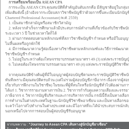
การเตรียมพร้อมเป็น ASEAN CPA
การจะเป็น ASEAN CPA คุณสมบัติที่สำคัญอันดับแรกคือ มีสัญชาติอยู่ในกลุ่
เพิ่มเติมดังนี้ (อ้างอิงจากระเบียบสภาวิชาชีพบัญชีว่าด้วยการขึ้นทะเบียนนักบั
Chartered Professional Accountant) พ.ศ. 2559)
1. เป็นสมาชิกสามัญหรือสมาชิกวิสามัญ
2. หลังจากสำเร็จการศึกษาแล้วมีประสบการณ์ทำงานที่เกี่ยวข้องกับวิชาชีพบั
ระยะเวลา 5 ปี ในช่วงเวลาใดก็ได้
3. ผ่านการทดสอบตามหลักเกณฑ์ที่สภาวิชาชีพบัญชีฯ กำหนด หรือมีใบอนุญาตเป
ไม่สิ้นผลหรือถูกพักใช้
4. มีการพัฒนาความรู้ต่อเนื่องทางวิชาชีพตามหลักเกณฑ์และวิธีการพัฒนาความ
วิชาชีพบัญชีฯ กำหนด
5. ไม่อยู่ในระหว่างต้องโทษจรรยาบรรณตามมาตรา 49 (3) แห่งพระราชบัญญัติ
6. ไม่เคยต้องโทษจรรยาบรรณตามมาตรา 49 (4) แห่งพระราชบัญญัติวิชาชีพบั
จากคุณสมบัติข้างต้นผู้ที่มีใบอนุญาตผู้สอบบัญชีตามพระราชบัญญัติวิชาชีพบ
ทันทีเพราะมีคุณสมบัติครบถ้วน (แต่ไม่รวมผู้สอบบัญชีภาษีอากร เนื่องจากผู้สอ
เกี่ยวกับการฝึกงานในวิชาชีพ) ในขณะที่ผู้ที่สนใจหรือนักบัญชีทั่วไปต้องผ่า
ได้แก่ 1. วิชาการรายงานทางการเงิน 2. วิชาการกำกับดุูแลความเสี่ยงและจร
ภาษีอากร 4. วิชาการบัญชีบริหารและการบริหารการเงิน กรณีนี้จึงเป็นทางเ
การทำงานในต่างประเทศในฐานะนักบัญชีวิชาชีพอาเซียน และเป็นทางเลือกของผู
จะคว้าโอกาสไปทำงานในต่างประเทศ และมีโอกาสที่จะได้นำประสบการณ์กล
นอกเหนือไปจากการสอบเป็นผู้สอบบัญชีรับอนุญาต
จากบทความ :
“Journey to Asean CPA เส้นทางสู่นักบัญชีอาเซียน”