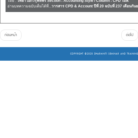
โดย :
วิทยา เอกวิรุฬห์พร Section : Accounting Style / Column : CPD Talk
อ่านบทความฉบับเต็มได้ที่...
วารสาร CPD & Account ปีที่ 20 ฉบับที่ 237 เดือนกั
ก่อนหน้า
ต่อไป
COPYRIGHT ©2025
DHARMNITI SEMINAR AND TRAINING