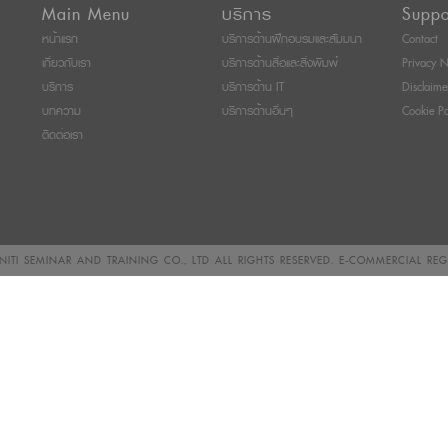
Main Menu
บริการ
Suppo
หน้าแรก
บริการด้านฝึกอบรมและสัมมนา
Contact
เกี่ยวกับเรา
บริการด้านสื่อและสิ่งพิมพ์
Privacy N
บริการ
บริการด้าน IT
Disclaime
บทความ
บริการด้านอื่นๆ
Cookie Po
ติดต่อเรา
ITI SEMINAR AND TRAINING CO., LTD
ALL RIGHTS RESERVED. E-COMMERCIAL RE