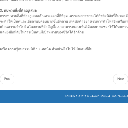
3. ทบทวนสิ่งที่ทำอยู่เสมอ
การทบทวนสิ่งที่ทำอยู่เสมอเป็นทางออกที่ดีที่สุด เพราะนอกจากจะได้กำจัดนิสัยขี้ลืมของต
จะทำให้เป็นคนละเอียดรอบคอบมากขึ้นอีกด้วย เทคนิคดีๆอย่างเช่นการนำโพสอิทหรือก
เตือนความจำไปติดในสถานที่สำคัญซึ่งเราสามารถมองเห็นได้ตลอด จะช่วยให้ได้ทบทวนส
และยังฝึกนิสัยในการเป็นคนมีเป้าหมายของชีวิตได้อีกด้วย
เกร็ดความรู้กับธรรมนิติ : 3 เทคนิค ทำอย่างไรไม่ให้เป็นคนขี้ลืม
Prev
Next
COPYRIGHT ©2025
DHARMNITI SEMINAR AND TRAINING