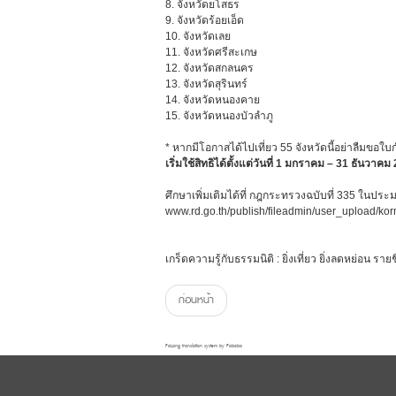
8. จังหวัดยโสธร
9. จังหวัดร้อยเอ็ด
10. จังหวัดเลย
11. จังหวัดศรีสะเกษ
12. จังหวัดสกลนคร
13. จังหวัดสุรินทร์
14. จังหวัดหนองคาย
15. จังหวัดหนองบัวลําภู
* หากมีโอกาสได้ไปเที่ยว 55 จังหวัดนี้อย่าลืมข
เริ่มใช้สิทธิได้ตั้งแต่วันที่ 1 มกราคม – 31 ธันวาค
ศึกษาเพิ่มเติมได้ที่ กฎกระทรวงฉบับที่ 335 ในปร
www.rd.go.th/publish/fileadmin/user_upload/ko
เกร็ดความรู้กับธรรมนิติ : ยิ่งเที่ยว ยิ่งลดหย่อน รา
ก่อนหน้า
FaLang translation system by Faboba