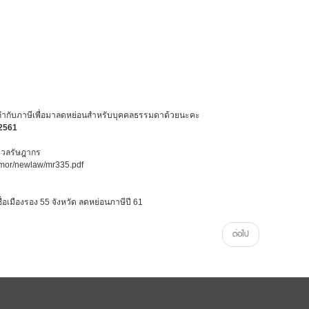
อใบกำกับภาษีเพื่อมาลดหย่อนสำหรับบุคคลธรรมดาด้วยนะคะ
ม 2561
ะมวลรัษฎากร
rmor/newlaw/mr335.pdf
ยชื่อเมืองรอง 55 จังหวัด ลดหย่อนภาษีปี 61
ต่อไป