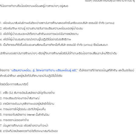
เรื่อยๆ จะรับเฉพาะคนที่มีคุณภาพเข้ามาเท่านั้น ผู้
ที่ต้องการทำงานจึงต้องมีความพร้อมและรู้ข่าวสารต่างๆ อยู่เสมอ
1. เพื่อพัฒนาสัมพันธ์ภาพอันดีระหว่างสถาบันการศึกษาและองค์กรในเครือของบริษัท ธรรมนิติ จำกัด (มหาชน)
2. เพื่อเพิ่มทักษะ ความรู้ ความสามารถในการเตรียมความพร้อมของผู้เข้าอบรม
3. เพื่อให้ผู้เข้าอบรมตระหนักถึงความสำคัญของการแข่งขันในการสมัครงาน
4. เพื่อให้ผู้เข้าอบรมสามารถนำความรู้ไปปฏิบัติได้อย่างมีประสิทธิภาพ
5. เป็นกิจกรรมที่จัดขึ้นเพื่อตอบแทนสังคมเป็นภารกิจหนึ่งที่บริษัท ธรรมนิติ จำกัด (มหาชน) ยึดมั่นเสมอมา
นักศึกษาของสถาบันการศึกษาต่างๆ หรือผู้ที่จบการศึกษาแล้วยังไม่ได้ทำงานหรือต้องการเปลี่ยนงานใหม่ที่ดีกว่าเดิม
โครงการ “
เตรียมความพร้อม...สู่...โลกแห่งการทำงาน เตรียมพร้อมสู่ AEC
” เป็นโครงการที่ถ่ายทอดข้อมูลที่สำคัญ และเป็นประโยชน์
สำหรับนักศึกษา และผู้สนใจทั่วไปที่สามารถนำไปปฏิบัติใช้ได้จริง
โดยมีเนื้อหาการสัมมนาดังนี้
1. เคล็ด (ไม่) ลับการเขียนใบสมัครงานให้ถูกใจนายจ้าง
2. การเตรียมตัวก่อนการเข้าสัมภาษณ์
3. เทคนิคการพัฒนาบุคลิกภาพของผู้สมัครให้ได้งาน
4. การแต่งกายให้ดูโดดเด่น ประทับใจผู้พบเห็น
5. การกรอกใบสมัครทาง Internet นั้นสำคัญไฉน
6. การเจรจาต่อรองค่าจ้าง
7. ข้อมูลการศึกษาต่อ เพื่อสร้างความก้าวหน้า
8. อาชีพที่น่าสนใจและควรทำอะไรถึงจะเหมาะสมกับตัวเอง