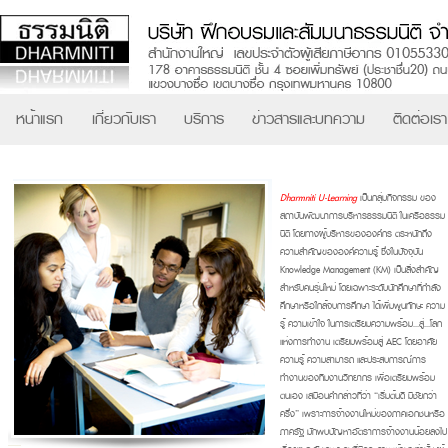
หน้าแรก
เกี่ยวกับเรา
บริการ
ข่าวสารและบทความ
ติดต่อเรา
Dharmniti U-Learning
เป็นกลุ่มกิจกรรม ของ
สถาบันพัฒนาการบริหารธรรมนิติ ในเครือธรรม
นิติ โดยทางผู้บริหารขององค์กร ตระหนักถึง
ความสำคัญขององค์ความรู้ ซึ่งในปัจจุบัน
Knowledge Management (KM) เป็นสิ่งสำคัญ
สำหรับคนรุ่นใหม่ โดยเฉพาะระดับนักศึกษาที่กำลัง
ศึกษาหรือใกล้จบการศึกษา ได้เพิ่มพูนทักษะ ความ
รู้ ความเข้าใจ ในการเตรียมความพร้อม...สู่...โลก
แห่งการทำงาน เตรียมพร้อมสู่ AEC โดยอาศัย
ความรู้ ความสามารถ และประสบการณ์การ
ทำงานของทีมงานวิทยากร เพื่อเตรียมพร้อม
ตนเอง เสมือนคำกล่าวที่ว่า “เริ่มต้นดี มีชัยกว่า
ครึ่ง” เพราะการจ้างงานใหม่ของภาคเอกชนหรือ
ภาครัฐ มักพบปัญหาอัตราการจ้างงานน้อยลงไป