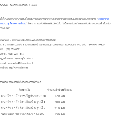
ระยะเวลา
: ระยะเวลาในการอบรม 3 ชั่วโมง
ผู้เข้าสัมมนาสามารถนำความรู้ ประสบการณ์และเทคนิคต่างๆของทีมวิทยากรเพื่อเป็นแนวทางและแนวปฏิบัติในการ “
เตรียมความ
พร้อม...สู่...โลกแห่งการทำงาน
” ให้สามารถแข่งขันในโลกธุรกิจปัจจุบันได้ ทั้งเป็นการเริ่มต้นกิจกรรมเพื่อสังคมขององค์กรในเครือ
“
ธรรมนิติ
”
Dharmniti U-Learning ในนามสถาบันพัฒนาการบริหารธรรมนิติ
178 อาคารธรรมนิติ ชั้น 4 ซอยเพิ่มทรัพย์ (ประชาชื่น20) ถนนประชาชื่น แขวงบางซื่อ เขตบางซื่อ กรุงเทพฯ 10800
โทร : (02) 555-0721
มือถือ : (086) 325-1614
ผู้ดูแลโครงการ : คุณสมฤทัย ทศานนท์
e-mail :
somruethai@dharmniti.co.th
Website: http://www.dst.co.th
รายชื่อมหาวิทยาลัยที่เข้าร่วมโครงการที่ผ่านมา
ชื่อสถาบัน
จำนวนนักศึกษาที่อบรม
มหาวิทยาลัยราชภัฏจันทรเกษม
120 คน
มหาวิทยาลัยรัตนบัณฑิต รุ่นที่ 1
200 คน
มหาวิทยาลัยรัตนบัณฑิต รุ่นที่ 2
210 คน
วิทยาลัยบริหารธุรกิจฯ กรุงเทพ
150 คน