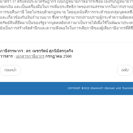
มาตรา 37 ตรีแห่งประมวลรัษฎากร เป็นกฎหมายภาษีอากรเชื่อมโยงกับกฎหมายว่
ฟอกเงิน และเป็นเครื่องมือในการเพิ่มประสิทธิภาพของกรมสรรพากรในการปราบปร
การขอคืนภาษี โดยไม่ชอบด้วยกฎหมาย โดยมุ่งเน้นที่การกระทำของกลุ่มบุคคลซ
และเกี่ยวข้องกับเงินจำนวนมาก ซึ่งหากรัฐสามารถปราบปรามผู้กระทำความผิดเหล่า
ทรัพย์สินที่ยึดมาเป็นของรัฐจากบุคคลดังกล่าวมาเป็นรายได้เพื่อใช้ในพัฒนาประเ
ยังเป็นการสร้างจิตสำนึกและความพึงพอใจในการเสียภาษีของผู้เสียภาษีอากรที่ดีซ
ภาษีสรรพากร : ดร. เพชรรัตน์ ศุภนิมิตรกุลกิจ
วารสาร :
เอกสารภาษีอากร
กรกฎาคม 2560
ก่อนหน้า
ต่อไป
COPYRIGHT ©2025
DHARMNITI SEMINAR AND TRAINING