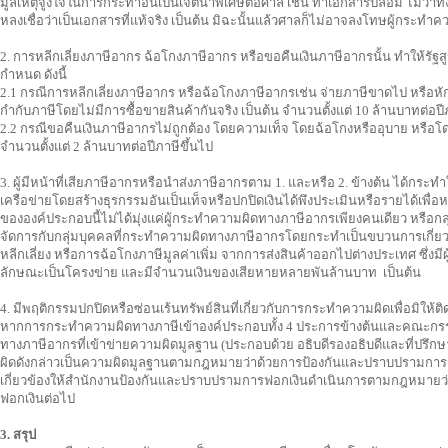
มูลเหตุจูงใจในการกระทำอันเป็นเจตนาพิเศษต่อศาล เช่น ทำเอกสารปลอม ไม่ว่าทั้งหมด
หลงเชื่อว่าเป็นเอกสารที่แท้จริง เป็นต้น มิฉะนั้นแล้วศาลก็ไม่อาจลงโทษผู้กระทำคว
2. การหลีกเลี่ยงภาษีอากร ฉ้อโกงภาษีอากร หรือขอคืนเงินภาษีอากรนั้น ทำให้รั
กำหนด ดังนี้
2.1 กรณีการหลีกเลี่ยงภาษีอากร หรือฉ้อโกงภาษีอากรเช่น จ่ายภาษีขาดไป หรือห
กำกับภาษีโดยไม่มีการซื้อขายสินค้ากันจริง เป็นต้น จำนวนตั้งแต่ 10 ล้านบาทต่อปี
2.2 กรณีขอคืนเงินภาษีอากรไม่ถูกต้อง โดยความเท็จ โดยฉ้อโกงหรืออุบาย หรือโด
จำนวนตั้งแต่ 2 ล้านบาทต่อปีภาษีขึ้นไป
3. ผู้มีหน้าที่เสียภาษีอากรหรือนำส่งภาษีอากรตาม 1. และหรือ 2. ข้างต้น ได้กระ
เครือข่ายโดยสร้างธุรกรรมอันเป็นเท็จหรือปกปิดเงินได้พึงประเมินหรือรายได้เพื่
ขององค์ประกอบนี้ไม่ได้มุ่งแค่ผู้กระทำความผิดทางภาษีอากรเพียงคนเดียว หรือกลุ่
จัดการกับกลุ่มบุคคลที่กระทำความผิดทางภาษีอากรโดยกระทำเป็นขบวนการเกี่ยว
หลีกเลี่ยง หรือการฉ้อโกงภาษีมูลค่าเพิ่ม จากการส่งสินค้าออกไปต่างประเทศ ซึ่
ลักษณะเป็นโครงข่าย และมีจำนวนเงินของเสียหายหลายพันล้านบาท เป็นต้น
4. มีพฤติกรรมปกปิดหรือซ่อนเร้นทรัพย์สินที่เกี่ยวกับการกระทำความผิดเพื่อมิให้ติ
หากการกระทำความผิดทางภาษีเข้าองค์ประกอบทั้ง 4 ประการข้างต้นและคณะกร
ทางภาษีอากรที่เข้าข่ายความผิดมูลฐาน (ประกอบด้วย อธิบดีรองอธิบดีและที่ปรึ
ผิดดังกล่าวเป็นความผิดมูลฐานตามกฎหมายว่าด้วยการป้องกันและปราบปรามการฟ
เกี่ยวข้องให้สำนักงานป้องกันและปราบปรามการฟอกเงินดำเนินการตามกฎหมายว
ฟอกเงินต่อไป
3. สรุป