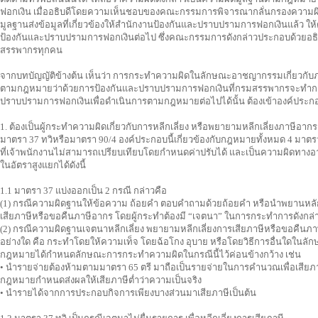
ฟอกเงิน เมื่ออธิบดีโดยความเห็นชอบของคณะกรรมการพิจารณากลั่นกรองความผิด
มูลฐานส่งข้อมูลที่เกี่ยวข้องให้สำนักงานป้องกันและปราบปรามการฟอกเงินแล้ว 
ป้องกันและปราบปรามการฟอกเงินต่อไป ซึ่งคณะกรรมการดังกล่าวประกอบด้วยอธิบ
สรรพากรทุกคน
จากบทบัญญัติข้างต้น เห็นว่า การกระทำความผิดในลักษณะอาชญากรรมเกี่ยวกับภ
ตามกฎหมายว่าด้วยการป้องกันและปราบปรามการฟอกเงินที่กรมสรรพากรจะทำการ
ปราบปรามการฟอกเงินเพื่อดำเนินการตามกฎหมายต่อไปได้นั้น ต้องเข้าองค์ประกอบท
1. ต้องเป็นผู้กระทำความผิดเกี่ยวกับการหลีกเลี่ยง หรือพยายามหลีกเลี่ยงภาษีอ
มาตรา 37 ทวิหรือมาตรา 90/4 องค์ประกอบนี้เกี่ยวข้องกับกฎหมายทั้งหมด 4 มาต
ที่เจ้าพนักงานไม่สามารถเปรียบเทียบโดยกำหนดค่าปรับได้ และเป็นความผิดทาง
ในอัตราสูงแยกได้ดังนี้
1.1 มาตรา 37 แบ่งออกเป็น 2 กรณี กล่าวคือ
(1) กรณีความผิดฐานให้ข้อความ ถ้อยคำ ตอบคำถามด้วยถ้อยคำ หรือนำพยานหลักฐ
เสียภาษีหรือขอคืนภาษีอากร โดยผู้กระทำต้องมี “เจตนา” ในการกระทำการดังกล่
(2) กรณีความผิดฐานเจตนาหลีกเลี่ยง พยายามหลีกเลี่ยงการเสียภาษีหรือขอคืนภา
อย่างใด คือ กระทำโดยให้ความเท็จ โดยฉ้อโกง อุบาย หรือโดยวิธีการอื่นใดในลัก
กฎหมายได้กำหนดลักษณะการกระทำความผิดในกรณีนี้ไว้ค่อนข้างกว้าง เช่น
• นำรายจ่ายต้องห้ามตามมาตรา 65 ตรี มาถือเป็นรายจ่ายในการคำนวณเพื่อเสียภาษี
กฎหมายกำหนดส่งผลให้เสียภาษีต่ำว่าความเป็นจริง
• นำรายได้จากการประกอบกิจการเพียงบางส่วนมาเสียภาษีเป็นต้น