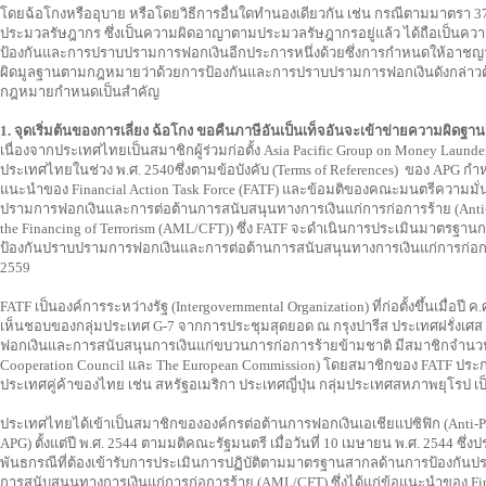
โดยฉ้อโกงหรืออุบาย หรือโดยวิธีการอื่นใดทำนองเดียวกัน เช่น กรณีตามมาตรา 3
ประมวลรัษฎากร ซึ่งเป็นความผิดอาญาตามประมวลรัษฎากรอยู่แล้ว ได้ถือเป็นค
ป้องกันและการปราบปรามการฟอกเงินอีกประการหนึ่งด้วยซึ่งการกำหนดให้อาชญา
ผิดมูลฐานตามกฎหมายว่าด้วยการป้องกันและการปราบปรามการฟอกเงินดังกล่าวต
กฎหมายกำหนดเป็นสำคัญ
1. จุดเริ่มต้นของการเลี่ยง ฉ้อโกง ขอคืนภาษีอันเป็นเท็จอันจะเข้าข่ายความผิดฐา
เนื่องจากประเทศไทยเป็นสมาชิกผู้ร่วมก่อตั้ง Asia Pacific Group on Money Laundering
ประเทศไทยในช่วง พ.ศ. 2540ซึ่งตามข้อบังคับ (Terms of References) ของ APG ก
แนะนำของ Financial Action Task Force (FATF) และข้อมติของคณะมนตรีความม
ปรามการฟอกเงินและการต่อต้านการสนับสนุนทางการเงินแก่การก่อการร้าย (Anti
the Financing of Terrorism (AML/CFT)) ซึ่ง FATF จะดำเนินการประเมินมาตรฐ
ป้องกันปราบปรามการฟอกเงินและการต่อต้านการสนับสนุนทางการเงินแก่การก่อ
2559
FATF เป็นองค์การระหว่างรัฐ (Intergovernmental Organization) ที่ก่อตั้งขึ้นเมื่อปี
เห็นชอบของกลุ่มประเทศ G-7 จากการประชุมสุดยอด ณ กรุงปารีส ประเทศฝรั่งเศส โ
ฟอกเงินและการสนับสนุนการเงินแก่ขบวนการก่อการร้ายข้ามชาติ มีสมาชิกจำนวน 
Cooperation Council และ The European Commission) โดยสมาชิกของ FATF ประก
ประเทศคู่ค้าของไทย เช่น สหรัฐอเมริกา ประเทศญี่ปุ่น กลุ่มประเทศสหภาพยุโรป เป
ประเทศไทยได้เข้าเป็นสมาชิกขององค์กรต่อต้านการฟอกเงินเอเชียแปซิฟิก (Anti-P
APG) ตั้งแต่ปี พ.ศ. 2544 ตามมติคณะรัฐมนตรี เมื่อวันที่ 10 เมษายน พ.ศ. 2544 ซ
พันธกรณีที่ต้องเข้ารับการประเมินการปฏิบัติตามมาตรฐานสากลด้านการป้องกัน
การสนับสนุนทางการเงินแก่การก่อการร้าย (AML/CFT) ซึ่งได้แก่ข้อแนะนำของ Finan