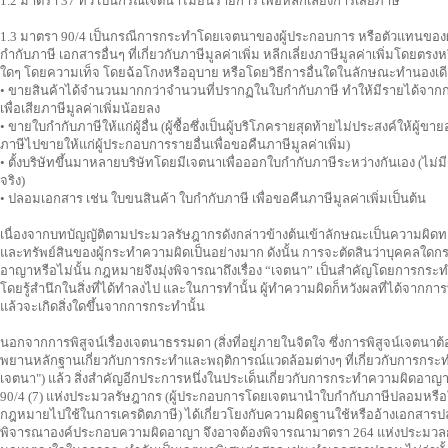
1.2 มาตรา 37 ทวิ เป็นกรณีเจตนาไม่ยื่นรายการ เพื่อหลีกเลี่ยงการเสียภาษี
1.3 มาตรา 90/4 เป็นกรณีการกระทำโดยเจตนาของผู้ประกอบการ หรือตัวแทนของผู้
กำกับภาษี เอกสารอื่นๆ ที่เกี่ยวกับภาษีมูลค่าเพิ่ม หลีกเลี่ยงภาษีมูลค่าเพิ่มโดยต
ใดๆ โดยความเท็จ โดยฉ้อโกงหรืออุบาย หรือโดยวิธีการอื่นใดในลักษณะทำนองเดีย
• ขายสินค้าได้จำนวนมากกว่าจำนวนที่ปรากฏในใบกำกับภาษี ทำให้มีรายได้จากกา
เพื่อเสียภาษีมูลค่าเพิ่มน้อยลง
• ขายใบกำกับภาษีให้แก่ผู้อื่น (ผู้ซื้อซึ่งเป็นผู้บริโภครายสุดท้ายไม่ประสงค์ให้ผู
ภาษีไปขายให้แก่ผู้ประกอบการรายอื่นเพื่อขอคืนภาษีมูลค่าเพิ่ม)
• ตั้งบริษัทขึ้นมาหลายบริษัทโดยมีเจตนาเพื่อออกใบกำกับภาษีระหว่างกันเอง (ไม่ม
จริง)
• ปลอมเอกสาร เช่น ใบขนสินค้า ใบกำกับภาษี เพื่อขอคืนภาษีมูลค่าเพิ่มเป็นต้น
เนื่องจากบทบัญญัติตามประมวลรัษฎากรดังกล่าวข้างต้นเข้าลักษณะเป็นความผิดทา
และทรัพย์สินของผู้กระทำความผิดเป็นอย่างมาก ดังนั้น การจะตัดสินว่าบุคคลใ
อาญาหรือไม่นั้น กฎหมายจึงมุ่งพิจารณาถึงเรื่อง “เจตนา” เป็นสำคัญโดยการกระ
โดยรู้สำนึกในสิ่งที่ได้ทำลงไป และในการทำนั้น ผู้ทำความผิดก็หวังผลที่ได้จากการท
แล้วจะเกิดสิ่งใดขึ้นจากการกระทำนั้น
นอกจากการพิสูจน์เรื่องเจตนาธรรมดา (สิ่งที่อยู่ภายในจิตใจ ซึ่งการพิสูจน์เจต
พยานหลักฐานเกี่ยวกับการกระทำและพฤติการณ์แวดล้อมต่างๆ ที่เกี่ยวกับการกระทำตา
เจตนา") แล้ว สิ่งสำคัญอีกประการหนึ่งในประเด็นเกี่ยวกับการกระทำความผิดอาญา
90/4 (7) แห่งประมวลรัษฎากร (ผู้ประกอบการโดยเจตนานำใบกำกับภาษีปลอมหรือ
กฎหมายไปใช้ในการเครดิตภาษี) ได้เกี่ยวโยงกับความผิดฐานใช้หรืออ้างเอ
พิจารณาองค์ประกอบความผิดอาญา จึงอาจต้องพิจารณามาตรา 264 แห่งประมวลก