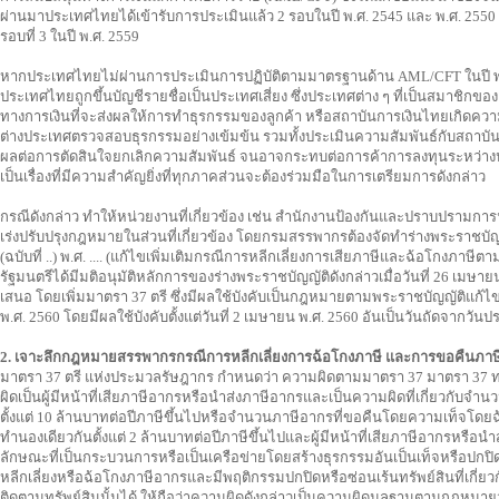
ผ่านมาประเทศไทยได้เข้ารับการประเมินแล้ว 2 รอบในปี พ.ศ. 2545 และ พ.ศ. 2550
รอบที่ 3 ในปี พ.ศ. 2559
หากประเทศไทยไม่ผ่านการประเมินการปฏิบัติตามมาตรฐานด้าน AML/CFT ในปี พ.
ประเทศไทยถูกขึ้นบัญชีรายชื่อเป็นประเทศเสี่ยง ซึ่งประเทศต่าง ๆ ที่เป็นสมาชิก
ทางการเงินที่จะส่งผลให้การทำธุรกรรมของลูกค้า หรือสถาบันการเงินไทยเกิดควา
ต่างประเทศตรวจสอบธุรกรรมอย่างเข้มข้น รวมทั้งประเมินความสัมพันธ์กับสถาบันกา
ผลต่อการตัดสินใจยกเลิกความสัมพันธ์ จนอาจกระทบต่อการค้าการลงทุนระหว่างป
เป็นเรื่องที่มีความสำคัญยิ่งที่ทุกภาคส่วนจะต้องร่วมมือในการเตรียมการดังกล่าว
กรณีดังกล่าว ทำให้หน่วยงานที่เกี่ยวข้อง เช่น สำนักงานป้องกันและปราบปรามกา
เร่งปรับปรุงกฎหมายในส่วนที่เกี่ยวข้อง โดยกรมสรรพากรต้องจัดทำร่างพระราชบัญ
(ฉบับที่ ..) พ.ศ. .... (แก้ไขเพิ่มเติมกรณีการหลีกเลี่ยงการเสียภาษีและฉ้อโกงภาษ
รัฐมนตรีได้มีมติอนุมัติหลักการของร่างพระราชบัญญัติดังกล่าวเมื่อวันที่ 26 เมษ
เสนอ โดยเพิ่มมาตรา 37 ตรี ซึ่งมีผลใช้บังคับเป็นกฎหมายตามพระราชบัญญัติแก้ไขเ
พ.ศ. 2560 โดยมีผลใช้บังคับตั้งแต่วันที่ 2 เมษายน พ.ศ. 2560 อันเป็นวันถัดจากว
2. เจาะลึกกฎหมายสรรพากรกรณีการหลีกเลี่ยงการฉ้อโกงภาษี และการขอคืนภาษีอ
มาตรา 37 ตรี แห่งประมวลรัษฎากร กำหนดว่า ความผิดตามมาตรา 37 มาตรา 37 ทวิ
ผิดเป็นผู้มีหน้าที่เสียภาษีอากรหรือนำส่งภาษีอากรและเป็นความผิดที่เกี่ยวกับจำน
ตั้งแต่ 10 ล้านบาทต่อปีภาษีขึ้นไปหรือจำนวนภาษีอากรที่ขอคืนโดยความเท็จโดยฉ
ทำนองเดียวกันตั้งแต่ 2 ล้านบาทต่อปีภาษีขึ้นไปและผู้มีหน้าที่เสียภาษีอากรหรือ
ลักษณะที่เป็นกระบวนการหรือเป็นเครือข่ายโดยสร้างธุรกรรมอันเป็นเท็จหรือปกปิดเ
หลีกเลี่ยงหรือฉ้อโกงภาษีอากรและมีพฤติกรรมปกปิดหรือซ่อนเร้นทรัพย์สินที่เกี่ยว
ติดตามทรัพย์สินนั้นได้ ให้ถือว่าความผิดดังกล่าวเป็นความผิดมูลฐานตามกฎหม