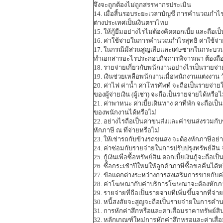
จึงจะถูกต้องไม่ถูกสรรพากรประเมิน
14. เมื่อสิ้นรอบระยะเวลาบัญชี การคำนวณกำไ
ต่างประเทศเป็นเงินตราไทย
15. ให้กู้ยืมอย่างไรไม่ต้องคิดดอกเบี้ย และถือ
16. ค่าใช้จ่ายในการคำนวณกำไรสุทธิ ค่าใช้จ่ายต
17. ในกรณีมีส่วนสูญเสียและเศษซากในกระบวนก
ทำเอกสารอะไรประกอบกิจการพิจารณา ต้องถือเ
18. รายจ่ายเกี่ยวกับพนักงานอย่างไรเป็นรายจ่า
19. เงินช่วยเหลือพนักงานเมื่อพนักงานแต่งงาน วั
20. ค่าไฟ ค่าน้ำ ค่าโทรศัพท์ จะถือเป็นรายจ่าย
ของผู้จ่ายเงิน (ผู้เช่า) จะถือเป็นรายจ่ายได้หรื
21. ค่าพาหนะ ค่าเบี้ยเดินทาง ค่าที่พัก จะถือเ
ของพนักงานได้หรือไม่
22. อย่างไรถือเป็นค่าขนส่งและค่าขนส่งรวมกับ
หักภาษี ณ ที่จ่ายหรือไม่
23. ให้เช่ารถกับข้างรถขนส่ง จะต้องหักภาษีอย่
24. ค่าซ่อมกับรายจ่ายในการปรับปรุงทรัพย์สิน จ
25. กู้เงินเพื่อซื้อทรัพย์สิน ดอกเบี้ยเงินกู้จะ
26. ซื้อกระเช้าปีใหม่ให้ลูกค้าภาษีซื้อขอคืนได
27. ข้อแตกต่างระหว่างการส่งเสริมการขายกั
28. ค่าโฆษณากับค่าบริการโฆษณาจะต้องหักภ
29. รายจ่ายที่ถือเป็นรายจ่ายที่เพิ่มขึ้นจากที่
30. หนี้สงสัยจะสูญจะถือเป็นรายจ่ายในการคำ
31. การหักค่าสึกหรือและค่าเสื่อมราคาทรัพย์สิ
32. หลักเกณฑ์ใหม่การหักค่าสึกหรอและค่าเสื