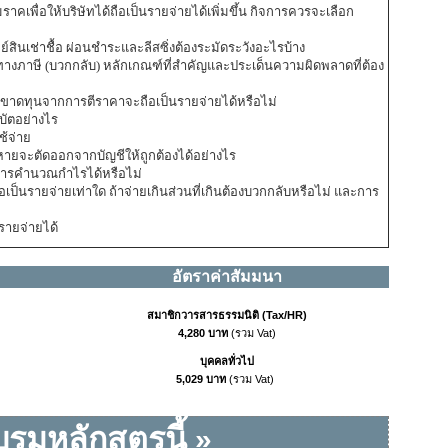
าคเพื่อให้บริษัทได้ถือเป็นรายจ่ายได้เพิ่มขึ้น กิจการควรจะเลือก
สินเช่าชื้อ ผ่อนชำระและลีสซิ่งต้องระมัดระวังอะไรบ้าง
รทางภาษี (บวกกลับ) หลักเกณฑ์ที่สำคัญและประเด็นความผิดพลาดที่ต้อง
ขาดทุนจากการตีราคาจะถือเป็นรายจ่ายได้หรือไม่
บัตอย่างไร
ใช้จ่าย
ญหายจะตัดออกจากบัญชีให้ถูกต้องได้อย่างไร
การคำนวณกำไรได้หรือไม่
อเป็นรายจ่ายเท่าใด ถ้าจ่ายเกินส่วนที่เกินต้องบวกกลับหรือไม่ และการ
นรายจ่ายได้
อัตราค่าสัมมนา
สมาชิกวารสารธรรมนิติ (Tax/HR)
4,280 บาท
(รวม Vat)
บุคคลทั่วไป
5,029 บาท
(รวม Vat)
รมหลักสูตรนี้
»