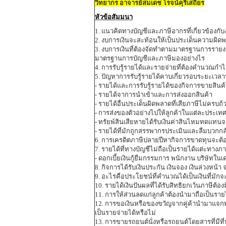
วิทยากร อาจารย์สมเดช โรจน์คุรีเสถียร
หัวข้อสัมมนา
1. แนวคิดทางบัญชีและภาษีอากรที่เกี่ยวข้องกับ
2. งบการเงินจะสะท้อนให้เป็นประเด็นความผิด
3. งบการเงินที่ต้องจัดทำตามมาตรฐานการรายง
มาตรฐานการบัญชีและภาษีมองอย่างไร
4. การรับรู้รายได้และรายจ่ายที่ต้องคำนวณกำไ
5. ปัญหาการรับรู้รายได้คาบเกี่ยวรอบระยะเวลา
- รายได้และการรับรู้รายได้ของกิจการขายสินค
- รายได้จาการนำเข้าและการส่งออกสินค้า
- รายได้อื่นประเด็นผิดพลาดที่เสียภาษีไม่ครบถ้
- การส่งของตัวอย่างไปให้ลูกค้าในแต่ละประเทศต้
- ทรัยพ์สินเสียหายได้รับเงินค่าสินไหมทดแทนจ
- รายได้ที่มักถูกสรรพากรประเมินและลืมบวกกล
6. การเครดิตภาษีปลายปีหากิจการขาดทุนจะต้อ
7. รายได้ที่ทางบัญชีไม่ถือเป็นรายได้แต่ะทางภา
- ดอกเบี้ยเงินกู้ยืมกรรมการ พนักงาน บริษัทในเ
8. กิจการได้รับเงินประกัน เงินจอง เงินล่วงหน
9. อะไรคือประโยชน์ที่คำนวณได้เป็นเงินที่มัก
10. รายได้เงินปันผลที่ได้รับสิทธิยกเว้นภาษีต้อง
11. การให้ส่วนลดแก่ลูกค้าต้องนำมาถือเป็นรายไ
12. การขอเงินหรือของขวัญจากคู่ค้านำมาแจกพนัก
เป็นรายจ่ายได้หรือไม่
13. การขายรถยนต์นั่งหรือรถยนต์โดยสารที่มีท