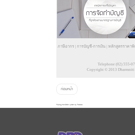
ภาษีอากร
|
การบัญชี-การเงิน
|
หลักสูตรราคาพิ
Telephone (02) 555-07
Copyright © 2013 Dharmniti S
ก่อนหน้า
FaLang translation system by Faboba