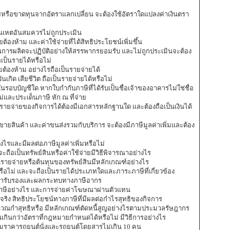
รหรือขาดทุนจากอัตราแลกเปลี่ยน จะต้องใช้อัตราใดแปลงค่าเงินตรา
เป็นเหตอันสมควรไม่ถูกประเมิน
้องห้าม และค่าใช้จ่ายที่ได้สิทธิประโยชน์เพิ่มขึ้น
ารผลิตจะปฏิบัติอย่างให้สรรพากรยอมรับ และไม่ถูกประเมินจะต้อง
ป็นรายได้หรือไม่
ยต้องห้าม อย่างไรถือเป็นรายจ่ายได้
นเกิด เสียชีวิต ถือเป็นรายจ่ายได้หรือไม่
ในรอบบัญชีใด หากใบกำกับภาษีที่ได้รับเป็นชื่อเจ้าของอาคารไม่ใช่ชื่อ
อไม่และประเด็นภาษี หัก ณ ที่จ่าย
ป็นรายจ่ายของกิจการได้ต้องมีเอกสารหลักฐานใด และต้องถือเป็นเงินได้
ขายสินค้า และค่าขนส่งรวมกับบริการ จะต้องมีภาษีมูลค่าเพิ่มและต้อง
างไรและมีผลต่อภาษีมูลค่าเพิ่มหรือไม่
ะถือเป็นทรัพย์สินหรือค่าใช้จ่ายมีวิธีพิจารณาอย่างไร
ถือเป็นรายจ่ายหรือต้นทุนของทรัพย์สินมีหลักเกณฑ์อย่างไร
้หรือไม่ และจะถือเป็นรายได้ประเภทใดและภาระภาษีที่เกี่ยวข้อง
บค่ารับรองและผลกระทบทางภาษีอากร
าษีอย่างไร และการจ่ายค่าโฆษณาผ่านตัวแทน
จ่ายจริง สิทธิประโยชน์ทางภาษีที่มีผลต่อกำไรสุทธิของกิจการ
นวณกำสุทธิหรือ มีหลักเกณฑ์ตัดหนี้สูญอย่างไรตามประมวลรัษฎากร
นเกินกว่าอัตราที่กฎหมายกำหนดได้หรือไม่ มีวิธีการอย่างไร
่อมราคารถยนต์นั่งและรถยนต์โดยสารไม่เกิน 10 คน