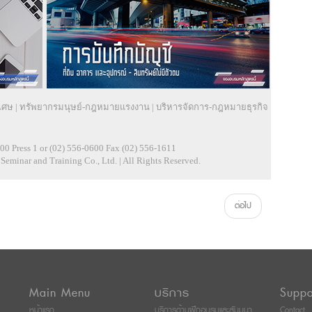
เศษ
|
ทรัพยากรมนุษย์-กฎหมายแรงงาน
|
บริหารจัดการ-กฎหมายธุรกิจ
00 Press 1 or (02) 556-0600 Fax (02) 556-1611
eminar and Training Co., Ltd. | All Rights Reserved.
ต่อไป
Main Menu
บริการ
Suppo
หน้าแรก
บริการด้านฝึกอบรมและสัมมนา
Contact