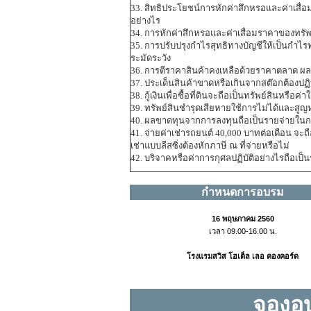
33. สิทธิประโยชน์การหักค่าสึกหรอและค่าเสื่อมร
อย่างไร
34. การหักค่าสึกหรอและค่าเสื่อมราคาของทรัพย์
35. การปรับปรุงกำไรสุทธิทางบัญชีให้เป็นกำไ
ระมัดระวัง
36. การตีราคาสินค้าคงเหลือด้วยราคาตลาด ผล
37. ประเด็นสินค้าขาดหรือเกินจากสต๊อกต้องปฏิ
38. กู้เงินเพื่อซื้อที่ดินจะถือเป็นทรัพย์สินหรือค่า
39. ทรัพย์สินชำรุดเสียหายใช้การไม่ได้และสู
40. ผลขาดทุนจากการลงทุนถือเป็นรายจ่ายใน
41. จ่ายค่าเช่ารถยนต์ 40,000 บาทต่อเดือน จะถื
เช่าแบบลีสซิ่งต้องหักภาษี ณ ที่จ่ายหรือไม่
42. บริจาคหรือค่าการกุศลปฏิบัติอย่างไรถือเป็
กำหนดการอบรม
16 พฤษภาคม 2560
เวลา 09.00-16.00 น.
โรงแรมสวิส โฮเต็ล เลอ คองคอร์ด
จองอบ