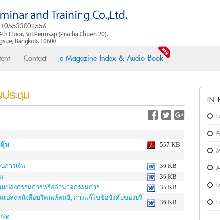
ent
Contact
e-Magazine Index & Audio Book
ญประชุม
IN
F
F
หุ้น
557 KB
M
งบการเงิน
36 KB
A
ุน
36 KB
L
ปลี่ยนแปลงกรรมการหรืออำนาจกรรมการ
35 KB
ี่ยนแปลงหนังสือบริคณห์สนธิ, การแก้ไขข้อบังคับของบริ
E
36 KB
ิษัท