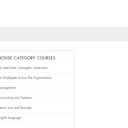
×
 HOUSE CATEGORY COURSES
or executives, managers, supervisors
or Employees Across the Organization
anagement
ccounting and Taxation
abour Law and Business
nglish language