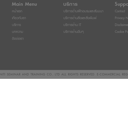
Main Menu
บริการ
Suppo
หน้าแรก
บริการด้านฝึกอบรมและสัมมนา
Contact
เกี่ยวกับเรา
บริการด้านสื่อและสิ่งพิมพ์
Privacy N
บริการ
บริการด้าน IT
Disclaime
บทความ
บริการด้านอื่นๆ
Cookie Po
ติดต่อเรา
ITI SEMINAR AND TRAINING CO., LTD
ALL RIGHTS RESERVED. E-COMMERCIAL RE