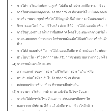
การให้รางวัลแก่พนักงาน ลูกค้าไปเที่ยวต่างประเทศมีภาระภาษีอย่างไ
การให้ส่วนลดแก่ลูกค้าจะต้องหักภาษี ณ ที่จ่ายหรือไม่ มีหลักเกณฑ์อย
การพิจารณาว่าลูกค้าซื้อไปใช้กับลูกค้าซื้อไปขายต่อมีหลักเกณฑ์อย่า
กิจการออกใบกำกับภาษีไปแล้ว ต่อมาได้มีการให้ส่วนลดต้องหักภาษีหร
การใช้คูปองส่วนลดในการซื้อสินค้าครั้งต่อไปจะต้องหักภาษีหรือไม่ม
การสะสมแสตมป์ส่วนลดหรือจำนวนเงินเพื่อใช้สิทธิในการซื้อสินค้าห
บ้าง
การให้ส่วนลดทันทีกับการให้ส่วนลดเมื่อมีการชำระเงินจะต้องหักภาษี
ประโยชน์ใด ๆ เนื่องจากการส่งเสริมการขายหมายความว่าอย่างไร และม
(4) การจ่ายเงินค่าเบี้ยประกัน
ความแตกต่างของการประกันชีวิตกับการประกันวินาศภัย
ประกันชนิดใดที่ยกเว้นไม่ต้องหักภาษี ณ ที่จ่าย
หลักเกณฑ์การหักภาษี ณ ที่จ่ายค่าเบี้ยประกัน
(5) การจ่ายรางวัลในการประกวด แข่งขัน ชิงโชคจับฉลาก
การจัดให้มีการชิงโชคจับฉลากจะต้องหักภาษีอัตราใด
นอกจากภาษีหัก ณ ที่จ่ายแล้วยังมีภาระภาษีอะไรอีกบ้าง