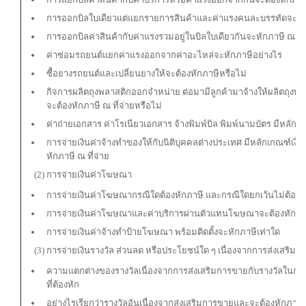
การออกบิลใบเดียวแต่แยกรายการสินค้าและค่าแรงคนละบรรทัดจะต้อง
การออกบิลค่าสินค้ากับค่าแรงรวมอยู่ในบิลใบเดียวกันจะหักภาษี ณ ที่
ค่าซ่อมรถยนต์แยกค่าแรงออกจากค่าอะไหล่จะหักภาษีอย่างไร
ซื้อยางรถยนต์และเปลี่ยนยางให้จะต้องหักภาษีหรือไม่
กิจการผลิตถุงพลาสติกออกจำหน่าย ต่อมามีลูกค้ามาจ้างให้ผลิตถุงพลา
จะต้องหักภาษี ณ ที่จ่ายหรือไม่
ค่าถ่ายเอกสาร ค่าโรเนียวเอกสาร จ้างพิมพ์บิล พิมพ์นามบัตร มีหลักเ
การจ่ายเงินค่าจ้างทำของให้กับนิติบุคคลต่างประเทศ มีหลักเกณฑ์เง
หักภาษี ณ ที่จ่าย
(2) การจ่ายเงินค่าโฆษณา
การจ่ายเงินค่าโฆษณากรณีใดต้องหักภาษี และกรณีใดยกเว้นไม่ต้องห
การจ่ายเงินค่าโฆษณาและค่าบริการผ่านตัวแทนโฆษณาจะต้องหักภา
การจ่ายเงินค่าจ้างทำป้ายโฆษณา พร้อมติดตั้งจะหักภาษีเท่าใด
(3) การจ่ายเงินรางวัล ส่วนลด หรือประโยชน์ใด ๆ เนื่องจากการส่งเสริม
ความแตกต่างของรางวัลเนื่องจากการส่งเสริมการขายกับรางวัลในกา
ที่ต้องหัก
อย่างไรเรียกว่ารางวัลอันเนื่องจากส่งเสริมการขายและจะต้องหักภาษ