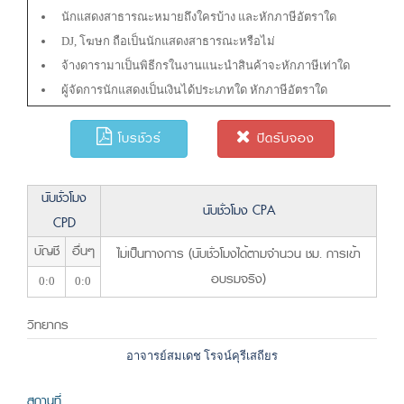
นักแสดงสาธารณะหมายถึงใครบ้าง และหักภาษีอัตราใด
DJ, โฆษก ถือเป็นนักแสดงสาธารณะหรือไม่
จ้างดารามาเป็นพิธีกรในงานแนะนำสินค้าจะหักภาษีเท่าใด
ผู้จัดการนักแสดงเป็นเงินได้ประเภทใด หักภาษีอัตราใด
โบรชัวร์
ปิดรับจอง
นับชั่วโมง
นับชั่วโมง CPA
CPD
บัญชี
อื่นๆ
ไม่เป็นทางการ (นับชั่วโมงได้ตามจำนวน ชม. การเข้า
อบรมจริง)
0:0
0:0
วิทยากร
อาจารย์สมเดช โรจน์คุรีเสถียร
สถานที่