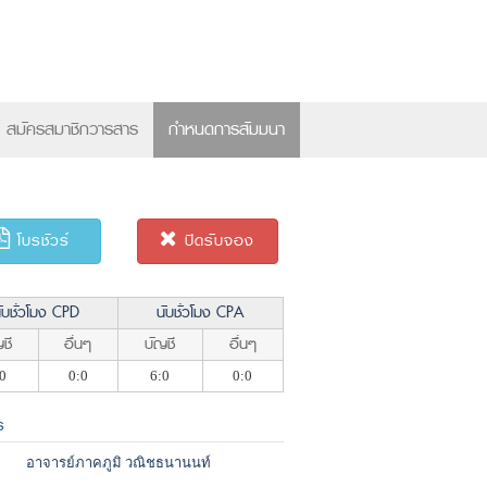
×
สมัครสมาชิกวารสาร
กำหนดการสัมมนา
โบรชัวร์
ปิดรับจอง
ับชั่วโมง CPD
นับชั่วโมง CPA
ชี
อื่นๆ
บัญชี
อื่นๆ
0
0:0
6:0
0:0
ร
อาจารย์ภาคภูมิ วณิชธนานนท์