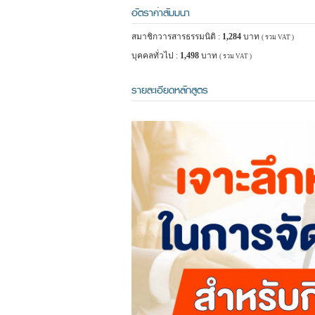
อัตราค่าสัมมนา
สมาชิกวารสารธรรมนิติ :
1,284
บาท
( รวม VAT )
บุคคลทั่วไป :
1,498
บาท
( รวม VAT )
รายละเอียดหลักสูตร