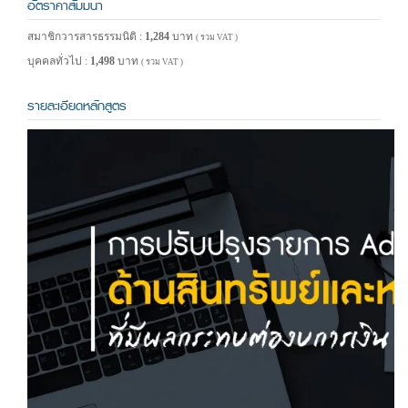
อัตราค่าสัมมนา
สมาชิกวารสารธรรมนิติ :
1,284
บาท
( รวม VAT )
บุคคลทั่วไป :
1,498
บาท
( รวม VAT )
รายละเอียดหลักสูตร