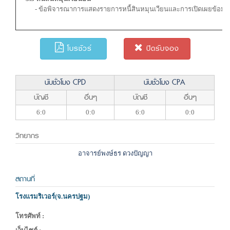
- ข้อพิจารณาการแสดงรายการหนี้สินหมุนเวียนและการเปิดเผยข้อมูล
โบรชัวร์
ปิดรับจอง
นับชั่วโมง CPD
นับชั่วโมง CPA
บัญชี
อื่นๆ
บัญชี
อื่นๆ
6:0
0:0
6:0
0:0
วิทยากร
อาจารย์พงษ์ธร ดวงปัญญา
สถานที่
โรงแรมริเวอร์(จ.นครปฐม)
โทรศัพท์ :