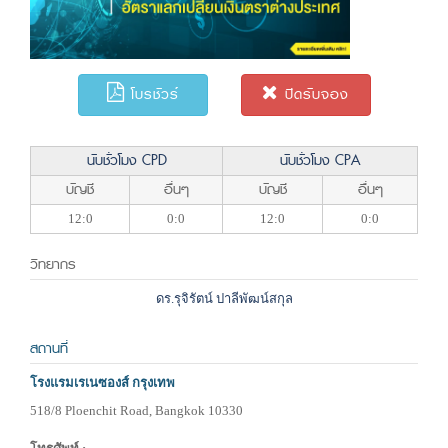
โบรชัวร์
ปิดรับจอง
นับชั่วโมง CPD
นับชั่วโมง CPA
บัญชี
อื่นๆ
บัญชี
อื่นๆ
12:0
0:0
12:0
0:0
วิทยากร
ดร.รุจิรัตน์ ปาลีพัฒน์สกุล
สถานที่
โรงแรมเรเนซองส์ กรุงเทพ
518/8 Ploenchit Road, Bangkok 10330