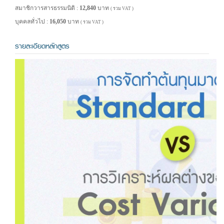
สมาชิกวารสารธรรมนิติ :
12,840
บาท
( รวม VAT )
บุคคลทั่วไป :
16,050
บาท
( รวม VAT )
รายละเอียดหลักสูตร