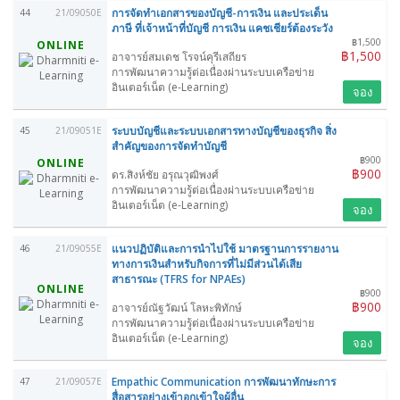
การจัดทำเอกสารของบัญชี-การเงิน และประเด็น
44
21/09050E
ภาษี ที่เจ้าหน้าที่บัญชี การเงิน แคชเชียร์ต้องระวัง
฿1,500
ONLINE
฿1,500
อาจารย์สมเดช โรจน์คุรีเสถียร
การพัฒนาความรู้ต่อเนื่องผ่านระบบเครือข่าย
อินเตอร์เน็ต (e-Learning)
จอง
ระบบบัญชีและระบบเอกสารทางบัญชีของธุรกิจ สิ่ง
45
21/09051E
สำคัญของการจัดทำบัญชี
฿900
ONLINE
฿900
ดร.สิงห์ชัย อรุณวุฒิพงศ์
การพัฒนาความรู้ต่อเนื่องผ่านระบบเครือข่าย
อินเตอร์เน็ต (e-Learning)
จอง
แนวปฏิบัติและการนำไปใช้ มาตรฐานการรายงาน
46
21/09055E
ทางการเงินสำหรับกิจการที่ไม่มีส่วนได้เสีย
สาธารณะ (TFRS for NPAEs)
ONLINE
฿900
฿900
อาจารย์ณัฐวัฒน์ โลหะพิทักษ์
การพัฒนาความรู้ต่อเนื่องผ่านระบบเครือข่าย
อินเตอร์เน็ต (e-Learning)
จอง
Empathic Communication การพัฒนาทักษะการ
47
21/09057E
สื่อสารอย่างเข้าอกเข้าใจผู้อื่น