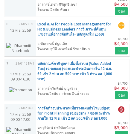
฿4,500
อาจารย์เดชา ศิริสุทธิเดชา
โรงแรม ฮิลตัน พัทยา
จอง
Excel & AI for People Cost Management for
6
21/05303P
HR & Business Leaders การวิเคราะห์ต้นทุน
13 พ.ย. 2569
แรงงานเพื่อการตัดสินใจ (หลักสูตรใม่ 2569)
฿5,200
฿4,500
อ.ขันธฤทธิ์ ปฐมเล็ก
โรงแรม จุบีลี เพรสทีจน์ รัชดาภิเษก
จอง
หลักเกณฑ์ภาษีมูลค่าเพิ่มทั้งระบบ (Value Added
7
21/01131P/1
Tax) (จ.ระยอง) (จองและชำระเงินภายใน 12 พ.ย.
69 เข้า 2 ท่าน ลด 500 บาท เข้า 3 ท่าน ลด 1,000
17 พ.ย. 2569
บาท)
09.00-16.30
฿4,700
฿4,000
อาจารย์กวินทิพย์ บุญสร้าง
โรงแรมฮิลตัน การ์เดน อินน์ ระยอง
จอง
การจัดทำงบประมาณเพื่อวางแผนกำไร Budget
8
21/02345P
for Profit Planning (จ.อยุธยา) / จองและชำระ
17 พ.ย. 2569
ภายใน 12 พ.ย. เข้า 2 ลด 500/เข้า 3 ลด1,000
09.00-17.00
฿5,700
฿5,000
ดร.รุจิรัตน์ ปาลีพัฒน์สกุล
โรงแรมเซ็นทารา อยุธยา