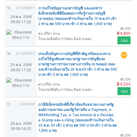
การแก้ไขปัญหาเอกสารบัญชี และเอกสาร
15
21/10389P/1
อิเล็กทรอนิกส์ที่มีผลต่อการรับรู้รายการบัญชี
24 พ.ย. 2569
(จ.ระยอง) (จองและชำระเงินภายใน 19 พ.ย.69 เข้า
09.00-17.00
2 ท่าน ลด 500 บาท เข้า 3 ท่าน ลด 1,000 บาท)
฿5,500
฿4,800
ดร.ปรีชา สวน
โรงแรมฮิลตัน การ์เดน อินน์ ระยอง
จอง
ประเด็นปัญหางานบัญชีที่สำคัญ พร้อมแนวทาง
16
21/10374P/1
แก้ไขให้ถูกต้องตามมาตรฐานการบัญชีและ
มาตรฐานการรายงานทางการเงิน (จ.ระยอง) (จอง
25 พ.ย. 2569
และชำระเงินภายใน 20 พ.ย.69 เข้า 2 ท่าน ลด 500
09.00-17.00
บาท เข้า 3 ท่าน ลด 1,000 บาท)
฿5,200
฿4,500
ดร.ปรีชา สวน
โรงแรมฮิลตัน การ์เดน อินน์ ระยอง
จอง
ภาษีอิเล็กทรอนิกส์ที่เกี่ยวข้องกับหน่วยงานภาครัฐ
17
21/01690P
องค์การมหาชน และรัฐวิสาหกิจ e-Payment, e-
Withholding Tax, e-Tax Invoice & e-Receipt,
e-Stamp และ e-Filing (จองและชำระเงินภายใน
26 พ.ย. 2569
23 พ.ย. 69 เข้า 2 ท่าน ลด 500 บาท เข้า 3 ท่าน ลด
09.00-16.30
1,000 บาท)
฿5,200