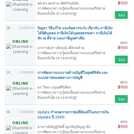
฿900
ผศ.ดร.สมชาย เลิศภิรมย์สุข
การพัฒนาความรู้ต่อเนื่องผ่านระบบเครือข่าย
อินเตอร์เน็ต (e-Learning)
จอง
ปัญหา วิธีแก้ไข และข้อควรระวัง เกี่ยวกับ ภาษีเงิน
38
21/09041E
ได้นิติบุคคล ภาษีเงินได้บุคคลธรรมดา ภาษีเงินได้
หัก ณ ที่จ่าย และภาษีมูลค่าเพิ่ม
ONLINE
฿900
฿900
อาจารย์เสาวลักษณ์ เพ็ชรคล้าย
การพัฒนาความรู้ต่อเนื่องผ่านระบบเครือข่าย
อินเตอร์เน็ต (e-Learning)
จอง
การพัฒนาระบบงานด้านบัญชีในยุคดิจิทัล และ
39
21/09045E
ระบบสารสนเทศทางการบัญชี
฿900
ONLINE
฿900
ดร.วิทยา อรุณศิริเพ็ชร
การพัฒนาความรู้ต่อเนื่องผ่านระบบเครือข่าย
อินเตอร์เน็ต (e-Learning)
จอง
Update กำหนดรายการย่อที่ต้องมีในงบการเงิน
40
21/09046E
(Update ปี 2569)
฿900
ONLINE
฿900
อาจารย์ณัฏฐกิตติ์ ญเจริญปัญญายิ่ง
การพัฒนาความรู้ต่อเนื่องผ่านระบบเครือข่าย