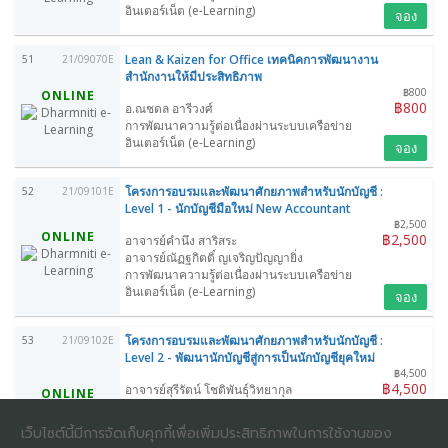
อินเตอร์เน็ต (e-Learning)
จอง
Lean & Kaizen for Office เทคนิคการพัฒนางาน
51
21/09070E
สำนักงานให้มีประสิทธิภาพ
฿800
ONLINE
฿800
อ.ณชดล อารีวงศ์
การพัฒนาความรู้ต่อเนื่องผ่านระบบเครือข่าย
อินเตอร์เน็ต (e-Learning)
จอง
โครงการอบรมและพัฒนาศักยภาพสำหรับนักบัญชี :
52
21/09101E
Level 1 - นักบัญชีมือใหม่ New Accountant
฿2,500
ONLINE
฿2,500
อาจารย์คำนึง สาริสระ
อาจารย์ณัฏฐกิตติ์ ญเจริญปัญญายิ่ง
การพัฒนาความรู้ต่อเนื่องผ่านระบบเครือข่าย
อินเตอร์เน็ต (e-Learning)
จอง
โครงการอบรมและพัฒนาศักยภาพสำหรับนักบัญชี :
53
21/09102E
Level 2 - พัฒนานักบัญชีสู่การเป็นนักบัญชียุคใหม่
฿4,500
฿4,500
อาจารย์สุรีรัตน์ โชติพันธุ์วิทยากุล
ONLINE
อาจารย์เกชา สมใจเพ็ง
อาจารย์ณัฏฐกิตติ์ ญเจริญปัญญายิ่ง
เว็บไซต์นี้มีการจัดเก็บคุกกี้เพื่อเพิ่มประสิทธิภาพในการใช้งานของ
การพัฒนาความรู้ต่อเนื่องผ่านระบบเครือข่าย