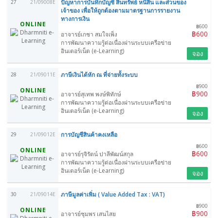
ปัญหาการบันทึกบัญชี สินทรัพย์ หนี้สิน และส่วนของ
27
21/09008E
เจ้าของ เพื่อให้ถูกต้องตามมาตรฐานการรายงาน
ทางการเงิน
ONLINE
฿600
฿600
อาจารย์เกชา สมใจเพ็ง
การพัฒนาความรู้ต่อเนื่องผ่านระบบเครือข่าย
อินเตอร์เน็ต (e-Learning)
จอง
ภาษีเงินได้หัก ณ ที่จ่ายทั้งระบบ
28
21/09011E
฿900
ONLINE
฿900
อาจารย์สุเทพ พงษ์พิทักษ์
การพัฒนาความรู้ต่อเนื่องผ่านระบบเครือข่าย
อินเตอร์เน็ต (e-Learning)
จอง
การบัญชีสินค้าคงเหลือ
29
21/09012E
฿600
ONLINE
฿600
อาจารย์รุจิรัตน์ ปาลีพัฒน์สกุล
การพัฒนาความรู้ต่อเนื่องผ่านระบบเครือข่าย
อินเตอร์เน็ต (e-Learning)
จอง
ภาษีมูลค่าเพิ่ม ( Value Added Tax : VAT)
30
21/09014E
฿900
ONLINE
฿900
อาจารย์ชุมพร เสนไสย