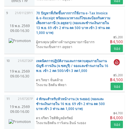
จอง
70 ปัญหาที่เกิดขึ้นจากการใช้งาน e-Tax Invoice
9
21/01123P/1
& e-Receipt พร้อมแนวทางแก้ไขและป้องกันความ
เสี่ยงทางภาษี (จ.อยุธยา) (จองและชำระเงินภายใน
18 พ.ย. 2569
13 พ.ย. 69 เข้า 2 ท่าน ลด 500 บาท เข้า 3 ท่าน ลด
09.00-16.30
1,000 บาท)
฿5,200
฿4,500
ผู้ทรงคุณวุฒิทางด้านกฎหมายภาษีอากร
โรงแรมเซ็นทารา อยุธยา
จอง
เทคนิคการปฏิบัติงานและการควบคุมภายในงาน
10
21/02726P
บัญชี-การเงิน (จ.ชลบุรี) / จองและชำระภายใน 16
พ.ย. เข้า 2 ลด 500/เข้า 3 ลด1,000
19 พ.ย. 2569
฿5,200
09.00-16.30
฿4,500
ดร.วิทยา จั่นคล้าย
โรงแรม ฮิลตัน พัทยา
จอง
4 ทักษะสำหรับหัวหน้างาน (จ.ระยอง) (จองและ
11
21/07207P
ชำระเงินภายใน 16 พ.ย. 69 เข้า 2 ท่าน ลด 500
19 พ.ย. 2569
บาท เข้า 3 ท่าน ลด 1,000 บาท)
09.00-16.00
฿4,700
฿4,000
ดร.จรีพร โชติพิบูลย์ทรัพย์
โรงแรมฮิลตัน การ์เดน อินน์ ระยอง
จอง