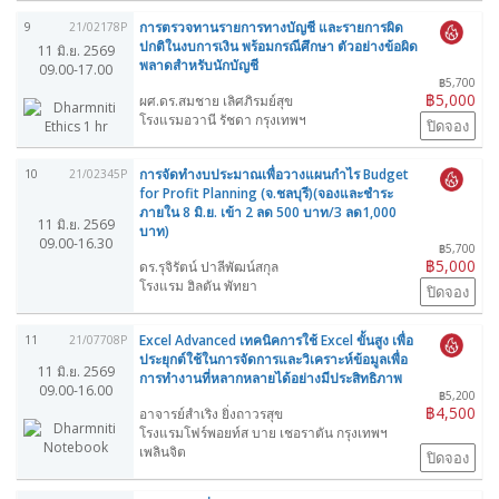
การตรวจทานรายการทางบัญชี และรายการผิด
9
21/02178P
ปกติในงบการเงิน พร้อมกรณีศึกษา ตัวอย่างข้อผิด
11 มิ.ย. 2569
พลาดสำหรับนักบัญชี
09.00-17.00
฿5,700
฿5,000
ผศ.ดร.สมชาย เลิศภิรมย์สุข
โรงแรมอวานี รัชดา กรุงเทพฯ
ปิดจอง
การจัดทำงบประมาณเพื่อวางแผนกำไร Budget
10
21/02345P
for Profit Planning (จ.ชลบุรี)(จองและชำระ
ภายใน 8 มิ.ย. เข้า 2 ลด 500 บาท/3 ลด1,000
11 มิ.ย. 2569
บาท)
09.00-16.30
฿5,700
฿5,000
ดร.รุจิรัตน์ ปาลีพัฒน์สกุล
โรงแรม ฮิลตัน พัทยา
ปิดจอง
Excel Advanced เทคนิคการใช้ Excel ขั้นสูง เพื่อ
11
21/07708P
ประยุกต์ใช้ในการจัดการและวิเคราะห์ข้อมูลเพื่อ
11 มิ.ย. 2569
การทำงานที่หลากหลายได้อย่างมีประสิทธิภาพ
09.00-16.00
฿5,200
฿4,500
อาจารย์สำเริง ยิ่งถาวรสุข
โรงแรมโฟร์พอยท์ส บาย เชอราตัน กรุงเทพฯ
เพลินจิต
ปิดจอง