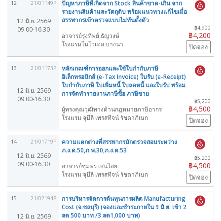
ปัญหาภาษีที่เกิดจาก Stock สินค้าขาด-เกิน จาก
12
21/01149P
รายงานสินค้าและวัตถุดิบ พร้อมแนวทางแก้ไขเมื่อ
สรรพากรเข้าตรวจแบบไม่ทันตั้งตัว
12 มิ.ย. 2569
฿4,900
09.00-16.30
฿4,200
อาจารย์รุ่งทิพย์ ธัญวงษ์
โรงแรมโนโวเทล บางนา
ปิดจอง
หลักเกณฑ์การออกและใช้ใบกำกับภาษี
13
21/01173P
อิเล็กทรอนิกส์ (e-Tax Invoice) ใบรับ (e-Receipt)
ใบกำกับภาษี ใบเพิ่มหนี้ ใบลดหนี้ และใบรับ พร้อม
12 มิ.ย. 2569
การจัดทำรายงานภาษีซื้อ ภาษีขาย
09.00-16.30
฿5,200
฿4,500
ผู้ทรงคุณวุฒิทางด้านกฎหมายภาษีอากร
โรงแรม จุบีลี เพรสทีจน์ รัชดาภิเษก
ปิดจอง
ความแตกต่างที่สรรพากรมักตรวจสอบระหว่าง
14
21/01719P
ภ.ง.ด.50,ภ.พ.30,ภ.ง.ด.53
12 มิ.ย. 2569
฿5,200
09.00-16.30
฿4,500
อาจารย์ชุมพร เสนไสย
โรงแรม จุบีลี เพรสทีจน์ รัชดาภิเษก
ปิดจอง
การบริหารจัดการต้นทุนการผลิต Manufacturing
15
21/02194P
Cost (จ.ชลบุรี) (จองและชำระภายใน 9 มิ.ย. เข้า 2
ลด 500 บาท /3 ลด1,000 บาท)
12 มิ.ย. 2569