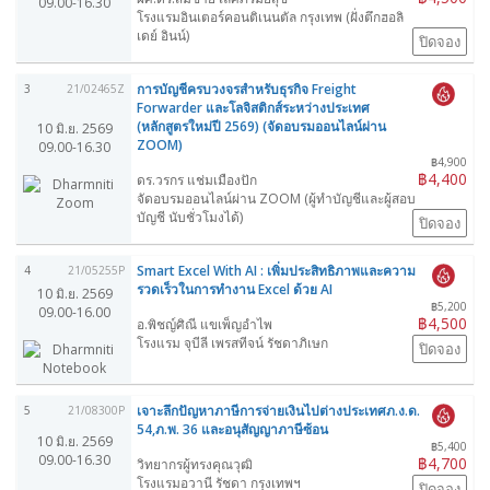
09.00-16.30
โรงแรมอินเตอร์คอนติเนนตัล กรุงเทพ (ฝั่งตึกฮอลิ
เดย์ อินน์)
ปิดจอง
การบัญชีครบวงจรสำหรับธุรกิจ Freight
3
21/02465Z
Forwarder และโลจิสติกส์ระหว่างประเทศ
(หลักสูตรใหม่ปี 2569) (จัดอบรมออนไลน์ผ่าน
10 มิ.ย. 2569
ZOOM)
09.00-16.30
฿4,900
฿4,400
ดร.วรกร แช่มเมืองปัก
จัดอบรมออนไลน์ผ่าน ZOOM (ผู้ทำบัญชีและผู้สอบ
บัญชี นับชั่วโมงได้)
ปิดจอง
Smart Excel With AI : เพิ่มประสิทธิภาพและความ
4
21/05255P
รวดเร็วในการทำงาน Excel ด้วย AI
10 มิ.ย. 2569
฿5,200
09.00-16.00
฿4,500
อ.พิชญ์ศิณี แขเพ็ญอำไพ
โรงแรม จุบีลี เพรสทีจน์ รัชดาภิเษก
ปิดจอง
เจาะลึกปัญหาภาษีการจ่ายเงินไปต่างประเทศภ.ง.ด.
5
21/08300P
54,ภ.พ. 36 และอนุสัญญาภาษีซ้อน
10 มิ.ย. 2569
฿5,400
09.00-16.30
฿4,700
วิทยากรผู้ทรงคุณวุฒิ
โรงแรมอวานี รัชดา กรุงเทพฯ
ปิดจอง