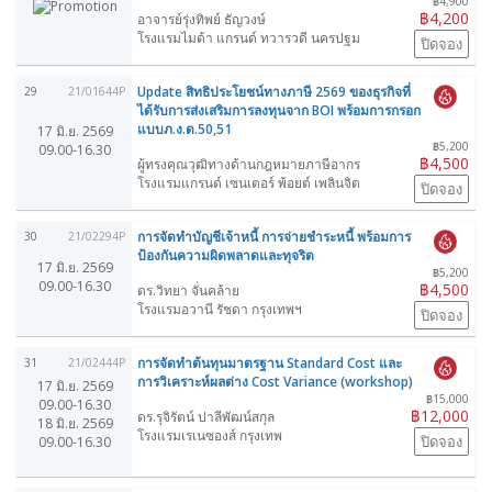
฿4,900
฿4,200
อาจารย์รุ่งทิพย์ ธัญวงษ์
โรงแรมไมด้า แกรนด์ ทวารวดี นครปฐม
ปิดจอง
Update สิทธิประโยชน์ทางภาษี 2569 ของธุรกิจที่
29
21/01644P
ได้รับการส่งเสริมการลงทุนจาก BOI พร้อมการกรอก
แบบภ.ง.ด.50,51
17 มิ.ย. 2569
฿5,200
09.00-16.30
฿4,500
ผู้ทรงคุณวุฒิทางด้านกฎหมายภาษีอากร
โรงแรมแกรนด์ เซนเตอร์ พ้อยต์ เพลินจิต
ปิดจอง
การจัดทำบัญชีเจ้าหนี้ การจ่ายชำระหนี้ พร้อมการ
30
21/02294P
ป้องกันความผิดพลาดและทุจริต
17 มิ.ย. 2569
฿5,200
09.00-16.30
฿4,500
ดร.วิทยา จั่นคล้าย
โรงแรมอวานี รัชดา กรุงเทพฯ
ปิดจอง
การจัดทำต้นทุนมาตรฐาน Standard Cost และ
31
21/02444P
การวิเคราะห์ผลต่าง Cost Variance (workshop)
17 มิ.ย. 2569
฿15,000
09.00-16.30
฿12,000
ดร.รุจิรัตน์ ปาลีพัฒน์สกุล
18 มิ.ย. 2569
โรงแรมเรเนซองส์ กรุงเทพ
ปิดจอง
09.00-16.30