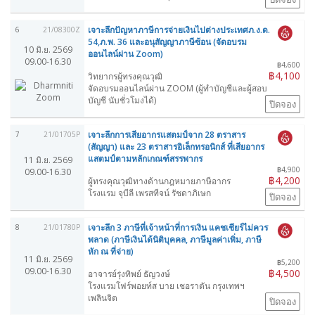
เจาะลึกปัญหาภาษีการจ่ายเงินไปต่างประเทศภ.ง.ด.
6
21/08300Z
54,ภ.พ. 36 และอนุสัญญาภาษีซ้อน (จัดอบรม
10 มิ.ย. 2569
ออนไลน์ผ่าน Zoom)
09.00-16.30
฿4,600
฿4,100
วิทยากรผู้ทรงคุณวุฒิ
จัดอบรมออนไลน์ผ่าน ZOOM (ผู้ทำบัญชีและผู้สอบ
บัญชี นับชั่วโมงได้)
ปิดจอง
เจาะลึกการเสียอากรแสตมป์จาก 28 ตราสาร
7
21/01705P
(สัญญา) และ 23 ตราสารอิเล็กทรอนิกส์ ที่เสียอากร
แสตมป์ตามหลักเกณฑ์สรรพากร
11 มิ.ย. 2569
฿4,900
09.00-16.30
฿4,200
ผู้ทรงคุณวุฒิทางด้านกฎหมายภาษีอากร
โรงแรม จุบีลี เพรสทีจน์ รัชดาภิเษก
ปิดจอง
เจาะลึก 3 ภาษีที่เจ้าหน้าที่การเงิน แคชเชียร์ไม่ควร
8
21/01780P
พลาด (ภาษีเงินได้นิติบุคคล, ภาษีมูลค่าเพิ่ม, ภาษี
หัก ณ ที่จ่าย)
11 มิ.ย. 2569
฿5,200
09.00-16.30
฿4,500
อาจารย์รุ่งทิพย์ ธัญวงษ์
โรงแรมโฟร์พอยท์ส บาย เชอราตัน กรุงเทพฯ
เพลินจิต
ปิดจอง