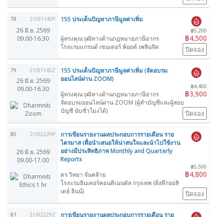
155 ประเด็นปัญหาภาษีมูลค่าเพิ่ม
78
21/01145P
26 มิ.ย. 2569
฿5,200
฿4,500
09.00-16.30
ผู้ทรงคุณวุฒิทางด้านกฎหมายภาษีอากร
โรงแรมแกรนด์ เซนเตอร์ พ้อยต์ เพลินจิต
ปิดจอง
155 ประเด็นปัญหาภาษีมูลค่าเพิ่ม (จัดอบรม
79
21/01145Z
ออนไลน์ผ่าน ZOOM)
26 มิ.ย. 2569
฿4,400
09.00-16.30
฿3,900
ผู้ทรงคุณวุฒิทางด้านกฎหมายภาษีอากร
จัดอบรมออนไลน์ผ่าน ZOOM (ผู้ทำบัญชีและผู้สอบ
บัญชี นับชั่วโมงได้)
ปิดจอง
การเขียนรายงานผลประกอบการรายเดือน ราย
80
21/02229P
ไตรมาส เพื่อนำเสนอให้น่าสนใจและนำไปใช้งาน
อย่างมีประสิทธิภาพ Monthly and Quarterly
26 มิ.ย. 2569
Reports
09.00-17.00
฿5,500
฿4,800
ดร.วิทยา จั่นคล้าย
โรงแรมอินเตอร์คอนติเนนตัล กรุงเทพ (ฝั่งตึกฮอลิ
เดย์ อินน์)
ปิดจอง
การเขียนรายงานผลประกอบการรายเดือน ราย
81
21/02229Z