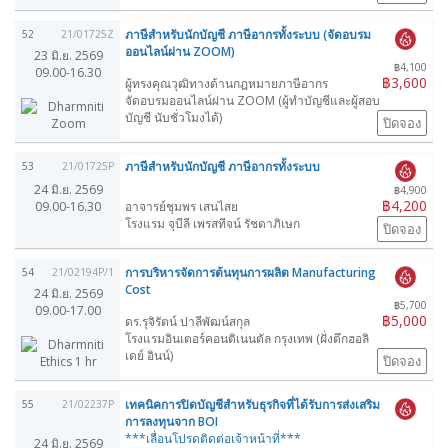
ภาษีสำหรับนักบัญชี ภาษีอากรทั้งระบบ (จัดอบรม
52
21/01725Z
ออนไลน์ผ่าน ZOOM)
23 มิ.ย. 2569
฿4,100
09.00-16.30
฿3,600
ผู้ทรงคุณวุฒิทางด้านกฎหมายภาษีอากร
จัดอบรมออนไลน์ผ่าน ZOOM (ผู้ทำบัญชีและผู้สอบ
บัญชี นับชั่วโมงได้)
ปิดจอง
ภาษีสำหรับนักบัญชี ภาษีอากรทั้งระบบ
53
21/01725P
24 มิ.ย. 2569
฿4,900
฿4,200
09.00-16.30
อาจารย์ชุมพร เสนไสย
โรงแรม จุบีลี เพรสทีจน์ รัชดาภิเษก
ปิดจอง
การบริหารจัดการต้นทุนการผลิต Manufacturing
54
21/02194P/1
Cost
24 มิ.ย. 2569
฿5,700
09.00-17.00
฿5,000
ดร.รุจิรัตน์ ปาลีพัฒน์สกุล
โรงแรมอินเตอร์คอนติเนนตัล กรุงเทพ (ฝั่งตึกฮอลิ
เดย์ อินน์)
ปิดจอง
เทคนิคการปิดบัญชีสำหรับธุรกิจที่ได้รับการส่งเสริม
55
21/02237P
การลงทุนจาก BOI
***เลื่อนโปรดติดต่อเจ้าหน้าที่***
24 มิ.ย. 2569