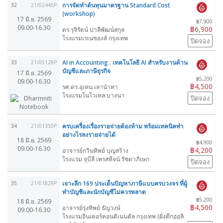
การจัดทำต้นทุนมาตรฐาน Standard Cost
32
21/02445P
(workshop)
17 มิ.ย. 2569
฿7,900
09.00-16.30
฿6,900
ดร.รุจิรัตน์ ปาลีพัฒน์สกุล
โรงแรมเรเนซองส์ กรุงเทพ
ปิดจอง
AI in Accounting : เทคโนโลยี AI สำหรับงานด้าน
33
21/05128P
บัญชีและภาษีธุรกิจ
17 มิ.ย. 2569
฿5,200
09.00-16.30
฿4,500
รศ.ดร.อุเทน เลานำทา
โรงแรมโนโวเทล บางนา
ปิดจอง
ครบเครื่องเรื่องรายจ่ายต้องห้าม พร้อมเทคนิคทำ
34
21/01350P
อย่างไรลงรายจ่ายได้
18 มิ.ย. 2569
฿4,900
09.00-16.30
฿4,200
อาจารย์กวินทิพย์ บุญสร้าง
โรงแรม จุบีลี เพรสทีจน์ รัชดาภิเษก
ปิดจอง
เจาะลึก 169 ประเด็นปัญหาภาษีแบบครบวงจร ที่ผู้
35
21/01829P
ทำบัญชีและนักบัญชีไม่ควรพลาด
฿5,200
18 มิ.ย. 2569
฿4,500
อาจารย์รุ่งทิพย์ ธัญวงษ์
09.00-16.30
โรงแรมอินเตอร์คอนติเนนตัล กรุงเทพ (ฝั่งตึกฮอลิ