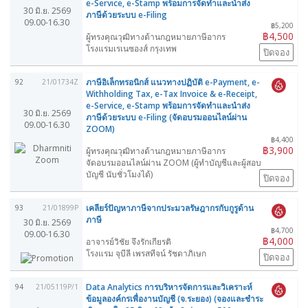
e-Service, e-Stamp พร้อมการจัดทำและนำส่ง
30 มิ.ย. 2569
ภาษีด้วยระบบ e-Filing
09.00-16.30
฿5,200
฿4,500
ผู้ทรงคุณวุฒิทางด้านกฎหมายภาษีอากร
โรงแรมเรเนซองส์ กรุงเทพ
ปิดจอง
ภาษีอิเล็กทรอนิกส์ แนวทางปฏิบัติ e-Payment, e-
92
21/01734Z
Withholding Tax, e-Tax Invoice & e-Receipt,
e-Service, e-Stamp พร้อมการจัดทำและนำส่ง
30 มิ.ย. 2569
ภาษีด้วยระบบ e-Filing (จัดอบรมออนไลน์ผ่าน
09.00-16.30
ZOOM)
฿4,400
฿3,900
ผู้ทรงคุณวุฒิทางด้านกฎหมายภาษีอากร
จัดอบรมออนไลน์ผ่าน ZOOM (ผู้ทำบัญชีและผู้สอบ
บัญชี นับชั่วโมงได้)
ปิดจอง
เคลียร์ปัญหาภาษีจากประมวลรัษฎากรกับกูรูด้าน
93
21/01899P
ภาษี
30 มิ.ย. 2569
฿4,700
09.00-16.30
฿4,000
อาจารย์วิชัย จึงรักเกียรติ
โรงแรม จุบีลี เพรสทีจน์ รัชดาภิเษก
ปิดจอง
Data Analytics การบริหารจัดการและวิเคราะห์
94
21/05119P/1
ข้อมูลองค์กรเพื่องานบัญชี (จ.ระยอง) (จองและชำระ