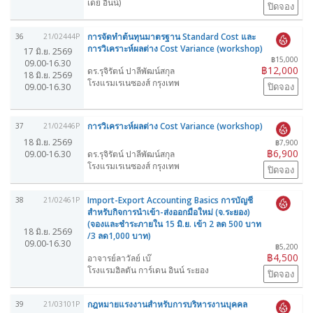
เดย์ อินน์)
ปิดจอง
การจัดทำต้นทุนมาตรฐาน Standard Cost และ
36
21/02444P
การวิเคราะห์ผลต่าง Cost Variance (workshop)
17 มิ.ย. 2569
฿15,000
09.00-16.30
฿12,000
ดร.รุจิรัตน์ ปาลีพัฒน์สกุล
18 มิ.ย. 2569
โรงแรมเรเนซองส์ กรุงเทพ
ปิดจอง
09.00-16.30
การวิเคราะห์ผลต่าง Cost Variance (workshop)
37
21/02446P
18 มิ.ย. 2569
฿7,900
฿6,900
09.00-16.30
ดร.รุจิรัตน์ ปาลีพัฒน์สกุล
โรงแรมเรเนซองส์ กรุงเทพ
ปิดจอง
Import-Export Accounting Basics การบัญชี
38
21/02461P
สำหรับกิจการนำเข้า-ส่งออกมือใหม่ (จ.ระยอง)
(จองและชำระภายใน 15 มิ.ย. เข้า 2 ลด 500 บาท
18 มิ.ย. 2569
/3 ลด1,000 บาท)
09.00-16.30
฿5,200
฿4,500
อาจารย์ลาวัลย์ เบ๊
โรงแรมฮิลตัน การ์เดน อินน์ ระยอง
ปิดจอง
กฎหมายแรงงานสำหรับการบริหารงานบุคคล
39
21/03101P