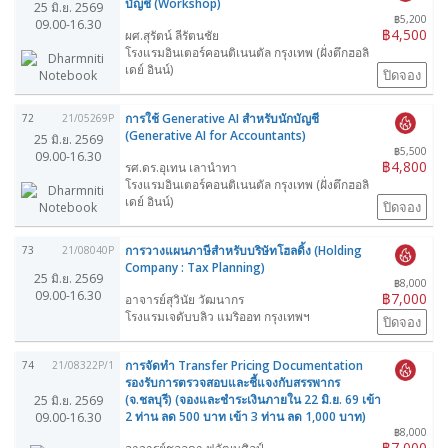
บัญชี (Workshop)
25 มิ.ย. 2569
฿5,200
09.00-16.30
฿4,500
ผศ.สุรัตน์ ลีรัตนชัย
โรงแรมอินเตอร์คอนติเนนตัล กรุงเทพ (ฝั่งตึกฮอลิ
เดย์ อินน์)
ปิดจอง
การใช้ Generative AI สำหรับนักบัญชี
72
21/05269P
(Generative AI for Accountants)
25 มิ.ย. 2569
฿5,500
09.00-16.30
฿4,800
รศ.ดร.อุเทน เลานำทา
โรงแรมอินเตอร์คอนติเนนตัล กรุงเทพ (ฝั่งตึกฮอลิ
เดย์ อินน์)
ปิดจอง
การวางแผนภาษีสำหรับบริษัทโฮลดิ้ง (Holding
73
21/08040P
Company : Tax Planning)
25 มิ.ย. 2569
฿8,000
09.00-16.30
฿7,000
อาจารย์สุวินัย วัฒนากร
โรงแรมเจดับบลิว แมริออท กรุงเทพฯ
ปิดจอง
การจัดทำ Transfer Pricing Documentation
74
21/08322P/1
รองรับการตรวจสอบและชี้แจงกับสรรพากร
(จ.ชลบุรี) (จองและชำระเงินภายใน 22 มิ.ย. 69 เข้า
25 มิ.ย. 2569
2 ท่าน ลด 500 บาท เข้า 3 ท่าน ลด 1,000 บาท)
09.00-16.30
฿8,000
฿7,000