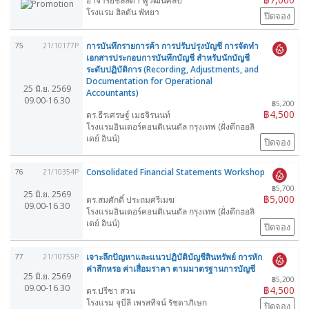
อาจารย์ชลลดา ฟูวัฒนศิลป์
โรงแรม ฮิลตัน พัทยา
ปิดจอง
การบันทึกรายการค้า การปรับปรุงบัญชี การจัดทำ
75
21/10177P
เอกสารประกอบการบันทึกบัญชี สำหรับนักบัญชี
ระดับปฏิบัติการ (Recording, Adjustments, and
Documentation for Operational
25 มิ.ย. 2569
Accountants)
09.00-16.30
฿5,200
฿4,500
ดร.ธีรเศรษฐ์ เมธจิรนนท์
โรงแรมอินเตอร์คอนติเนนตัล กรุงเทพ (ฝั่งตึกฮอลิ
เดย์ อินน์)
ปิดจอง
Consolidated Financial Statements Workshop
76
21/10354P
฿5,700
25 มิ.ย. 2569
฿5,000
ดร.สมศักดิ์ ประถมศรีเมฆ
09.00-16.30
โรงแรมอินเตอร์คอนติเนนตัล กรุงเทพ (ฝั่งตึกฮอลิ
เดย์ อินน์)
ปิดจอง
เจาะลึกปัญหาและแนวปฏิบัติบัญชีสินทรัพย์ การหัก
77
21/10755P
ค่าสึกหรอ ค่าเสื่อมราคา ตามมาตรฐานการบัญชี
25 มิ.ย. 2569
฿5,200
09.00-16.30
฿4,500
ดร.ปรีชา สวน
โรงแรม จุบีลี เพรสทีจน์ รัชดาภิเษก
ปิดจอง