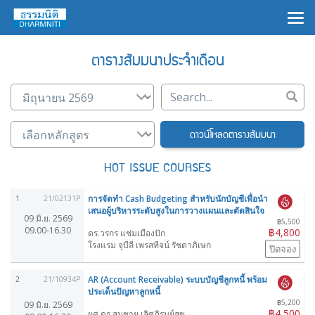
×
ตารางสัมมนาประจำเดือน
ดาวน์โหลดตารางสัมมนา
HOT ISSUE COURSES
การจัดทำ Cash Budgeting สำหรับนักบัญชีเพื่อนำ
1
21/02131P
เสนอผู้บริหารระดับสูงในการวางแผนและตัดสินใจ
09 มิ.ย. 2569
฿5,500
09.00-16.30
฿4,800
ดร.วรกร แช่มเมืองปัก
โรงแรม จุบีลี เพรสทีจน์ รัชดาภิเษก
ปิดจอง
AR (Account Receivable) ระบบบัญชีลูกหนี้ พร้อม
2
21/10934P
ประเด็นปัญหาลูกหนี้
฿5,200
09 มิ.ย. 2569
฿4,500
ผศ.ดร.สมชาย เลิศภิรมย์สุข