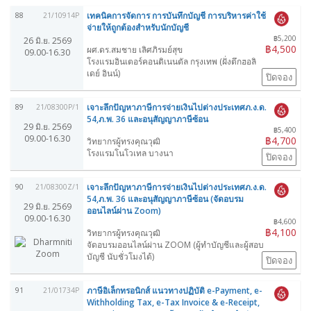
เทคนิคการจัดการ การบันทึกบัญชี การบริหารค่าใช้
88
21/10914P
จ่ายให้ถูกต้องสำหรับนักบัญชี
฿5,200
26 มิ.ย. 2569
฿4,500
ผศ.ดร.สมชาย เลิศภิรมย์สุข
09.00-16.30
โรงแรมอินเตอร์คอนติเนนตัล กรุงเทพ (ฝั่งตึกฮอลิ
เดย์ อินน์)
ปิดจอง
เจาะลึกปัญหาภาษีการจ่ายเงินไปต่างประเทศภ.ง.ด.
89
21/08300P/1
54,ภ.พ. 36 และอนุสัญญาภาษีซ้อน
29 มิ.ย. 2569
฿5,400
09.00-16.30
฿4,700
วิทยากรผู้ทรงคุณวุฒิ
โรงแรมโนโวเทล บางนา
ปิดจอง
เจาะลึกปัญหาภาษีการจ่ายเงินไปต่างประเทศภ.ง.ด.
90
21/08300Z/1
54,ภ.พ. 36 และอนุสัญญาภาษีซ้อน (จัดอบรม
29 มิ.ย. 2569
ออนไลน์ผ่าน Zoom)
09.00-16.30
฿4,600
฿4,100
วิทยากรผู้ทรงคุณวุฒิ
จัดอบรมออนไลน์ผ่าน ZOOM (ผู้ทำบัญชีและผู้สอบ
บัญชี นับชั่วโมงได้)
ปิดจอง
ภาษีอิเล็กทรอนิกส์ แนวทางปฏิบัติ e-Payment, e-
91
21/01734P
Withholding Tax, e-Tax Invoice & e-Receipt,