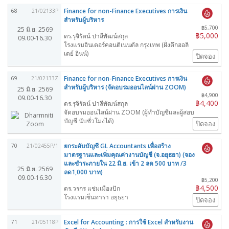
Finance for non-Finance Executives การเงิน
68
21/02133P
สำหรับผู้บริหาร
฿5,700
25 มิ.ย. 2569
฿5,000
ดร.รุจิรัตน์ ปาลีพัฒน์สกุล
09.00-16.30
โรงแรมอินเตอร์คอนติเนนตัล กรุงเทพ (ฝั่งตึกฮอลิ
เดย์ อินน์)
ปิดจอง
Finance for non-Finance Executives การเงิน
69
21/02133Z
สำหรับผู้บริหาร (จัดอบรมออนไลน์ผ่าน ZOOM)
25 มิ.ย. 2569
฿4,900
09.00-16.30
฿4,400
ดร.รุจิรัตน์ ปาลีพัฒน์สกุล
จัดอบรมออนไลน์ผ่าน ZOOM (ผู้ทำบัญชีและผู้สอบ
บัญชี นับชั่วโมงได้)
ปิดจอง
ยกระดับบัญชี GL Accountants เพื่อสร้าง
70
21/02455P/1
มาตรฐานและเพิ่มคุณค่างานบัญชี (จ.อยุธยา) (จอง
และชำระภายใน 22 มิ.ย. เข้า 2 ลด 500 บาท /3
25 มิ.ย. 2569
ลด1,000 บาท)
09.00-16.30
฿5,200
฿4,500
ดร.วรกร แช่มเมืองปัก
โรงแรมเซ็นทารา อยุธยา
ปิดจอง
Excel for Accounting : การใช้ Excel สำหรับงาน
71
21/05118P