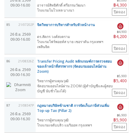
26 มิ.ย. 2569
฿5,000
฿4,300
09.00-16.00
อาจารย์สิทธิศักดิ์ ศรีธรรมวัฒนา
โรงแรมโนโวเทล บางนา
ปิดจอง
จิตวิทยาการบริหารสำหรับหัวหน้างาน
85
21/07202P
฿4,900
26 มิ.ย. 2569
฿4,200
ดร.สัตกร วงศ์สงคราม
09.00-16.00
โรงแรมโฟร์พอยท์ส บาย เชอราตัน กรุงเทพฯ
เพลินจิต
ปิดจอง
Transfer Pricing Audit หลักเกณฑ์การตรวจสอบ
86
21/08326Z
ของเจ้าหน้าที่สรรพากร (จัดอบรมออนไลน์ผ่าน
26 มิ.ย. 2569
Zoom)
09.00-16.30
฿5,900
฿5,400
วิทยากรผู้ทรงคุณวุฒิ
จัดอบรมออนไลน์ผ่าน ZOOM (ผู้ทำบัญชีและผู้สอบ
บัญชี นับชั่วโมงได้)
ปิดจอง
กฎหมายบริษัทข้ามชาติ การจัดเก็บภาษีส่วนเพิ่ม
87
21/08347P
Top-up Tax (Pillar 2)
26 มิ.ย. 2569
฿6,900
09.00-16.30
฿5,900
วิทยากรผู้ทรงคุณวุฒิ
โรงแรมเจดับบลิว แมริออท กรุงเทพฯ
ปิดจอง